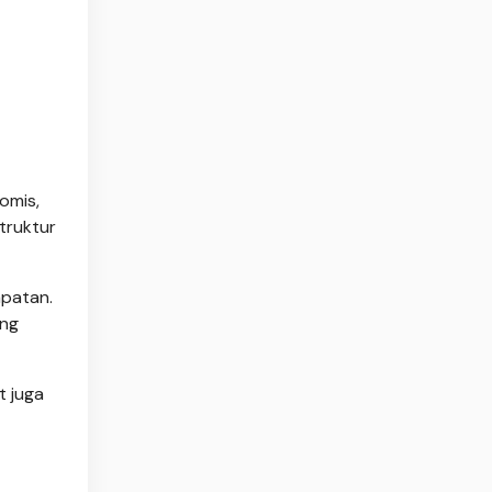
omis,
truktur
apatan.
ang
t juga