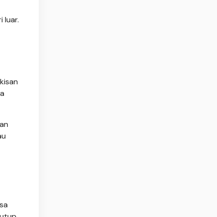
 luar.
kisan
ka
nan
au
asa
tutup