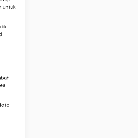
k untuk
tik.
i
mbah
rea
 foto