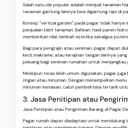
Salah satu ide populer adalah menjual tanaman hia
tanaman gantung lainnya bisa digantung rapi di pa
Konsep "vertical garden" pada pagar tidak hanya 
penjualan bibit tanaman. Bahkan, hasil panen hidropo
memberikan nilai tambah estetika sekaligus potensi
Bagi para pengrajin atau seniman, pagar dapat diu
kecil, makrame, atau kerajinan tangan lainnya yan
peluang bagi seniman rumahan untuk menjangkau pa
Meskipun teras lebih umum digunakan, pagar juga 
ringan atau minuman. Dengan menempelkan menu at
minuman kemasan, calon pembeli bisa tertarik untu
3. Jasa Penitipan atau Pengir
Jasa Penitipan atau Pengiriman Barang di Pagar D
Pagar rumah dapat diadaptasi untuk mendukung lay
penitipan atau pengiriman barang. Dengan modifik