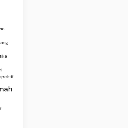
ama
rang
tika
mi
pektif.
umah
f.