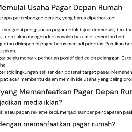
Memulai Usaha Pagar Depan Rumah
berapa pertimbangan penting yang harus diperhatikan:
t mengenai penggunaan pagar untuk tujuan komersial, terut
ng tepat akan menghindari masalah hukum di kemudian hari.
atau disimpan di pagar harus menjadi prioritas. Pastikan ba
rusakan.
ar selalu menarik perhatian positif dari calon pelanggan. Este
ha.
teristik lingkungan sekitar dan potensi target pasar. Memaha
at akan membantu dalam memilih ide usaha yang paling pros
a yang Memanfaatkan Pagar Depan R
adikan media iklan?
k atau papan reklame kecil, menjadi sumber pendapatan pasi
al dengan memanfaatkan pagar rumah?