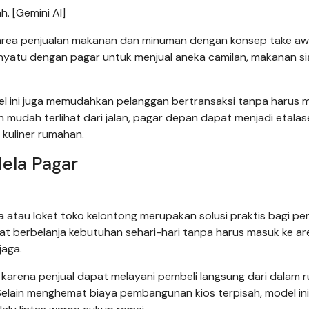
. [Gemini AI]
area penjualan makanan dan minuman dengan konsep take aw
yatu dengan pagar untuk menjual aneka camilan, makanan sia
l ini juga memudahkan pelanggan bertransaksi tanpa harus 
mudah terlihat dari jalan, pagar depan dapat menjadi etalas
 kuliner rumahan.
ela Pagar
tau loket toko kelontong merupakan solusi praktis bagi pem
at berbelanja kebutuhan sehari-hari tanpa harus masuk ke ar
jaga.
karena penjual dapat melayani pembeli langsung dari dalam 
elain menghemat biaya pembangunan kios terpisah, model in