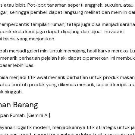
s atau bibit. Pot-pot tanaman seperti anggrek, sukulen, atau
gar, sehingga pembeli dapat langsung melihat dan memilih dari
mempercantik tampilan rumah, tetapi juga bisa menjadi sarana
nik skala kecil juga dapat dipajang dan dijual. Inovasi ini
 bisnis yang menjanjikan.
bah menjadi galeri mini untuk memajang hasil karya mereka. Lu
g menarik perhatian pejalan kaki dapat dipamerkan. Ini membu
sar lebih luas.
bisa menjadi titik awal menarik perhatian untuk produk maka
au contoh produk yang dikemas menarik, seperti keripik at
k singgah.
iman Barang
epan Rumah. [Gemini AI]
anan logistik modern, menjadikannya titik strategis untuk j
asi yang tepat, seperti penambahan loker kecil atau area ter