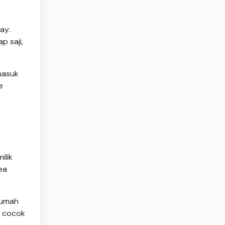
ay.
p saji,
masuk
e
ilik
ea
rumah
i cocok