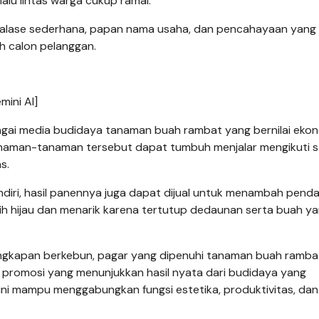
alu lintas warga cukup ramai.
 etalase sederhana, papan nama usaha, dan pencahayaan yang
h calon pelanggan.
ini AI]
gai media budidaya tanaman buah rambat yang bernilai ekon
Tanaman-tanaman tersebut dapat tumbuh menjalar mengikuti s
s.
ndiri, hasil panennya juga dapat dijual untuk menambah pend
ih hijau dan menarik karena tertutup dedaunan serta buah y
lengkapan berkebun, pagar yang dipenuhi tanaman buah ramba
a promosi yang menunjukkan hasil nyata dari budidaya yang
ini mampu menggabungkan fungsi estetika, produktivitas, dan