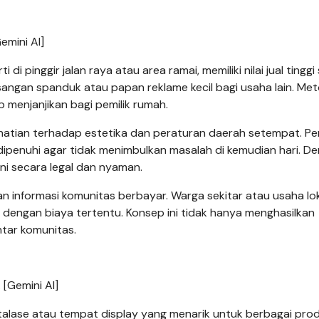
emini AI]
di pinggir jalan raya atau area ramai, memiliki nilai jual tinggi
angan spanduk atau papan reklame kecil bagi usaha lain. Met
menjanjikan bagi pemilik rumah.
atian terhadap estetika dan peraturan daerah setempat. Pe
ipenuhi agar tidak menimbulkan masalah di kemudian hari. D
ni secara legal dan nyaman.
pan informasi komunitas berbayar. Warga sekitar atau usaha lo
engan biaya tertentu. Konsep ini tidak hanya menghasilkan
tar komunitas.
[Gemini AI]
alase atau tempat display yang menarik untuk berbagai prod