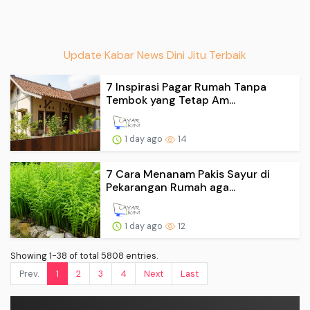
Update Kabar News Dini Jitu Terbaik
7 Inspirasi Pagar Rumah Tanpa
Tembok yang Tetap Am...
1 day ago
14
7 Cara Menanam Pakis Sayur di
Pekarangan Rumah aga...
1 day ago
12
Showing 1-38 of total 5808 entries.
Prev.
1
2
3
4
Next
Last