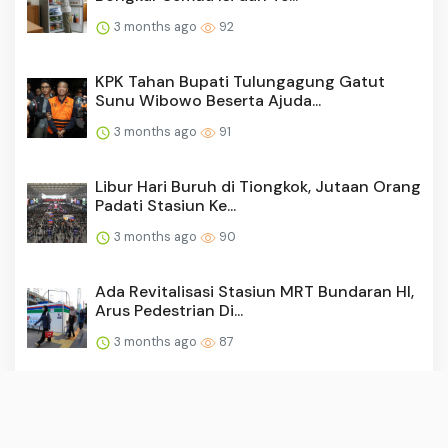
3 months ago
92
KPK Tahan Bupati Tulungagung Gatut
Sunu Wibowo Beserta Ajuda...
3 months ago
91
Libur Hari Buruh di Tiongkok, Jutaan Orang
Padati Stasiun Ke...
3 months ago
90
Ada Revitalisasi Stasiun MRT Bundaran HI,
Arus Pedestrian Di...
3 months ago
87
Iran Tolak Hadiri Perundingan Kedua
dengan Amerika Serikat
3 months ago
86