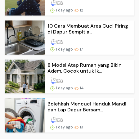
1 day ago
12
10 Cara Membuat Area Cuci Piring
di Dapur Sempit a...
1 day ago
17
8 Model Atap Rumah yang Bikin
Adem, Cocok untuk Ik...
1 day ago
14
Bolehkah Mencuci Handuk Mandi
dan Lap Dapur Bersam...
1 day ago
13