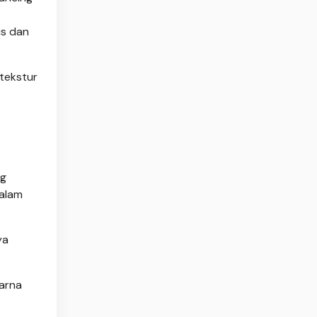
is dan
tekstur
ng
dalam
ya
arna