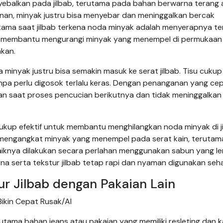
yebalkan pada jilbab, terutama pada bahan berwarna terang 
nan, minyak justru bisa menyebar dan meninggalkan bercak
tama saat jilbab terkena noda minyak adalah menyerapnya ter
ini membantu mengurangi minyak yang menempel di permukaan 
hkan.
 minyak justru bisa semakin masuk ke serat jilbab. Tisu cukup
npa perlu digosok terlalu keras. Dengan penanganan yang cep
an saat proses pencucian berikutnya dan tidak meninggalkan
cukup efektif untuk membantu menghilangkan noda minyak di ji
engangkat minyak yang menempel pada serat kain, terutama
iknya dilakukan secara perlahan menggunakan sabun yang l
a serta tekstur jilbab tetap rapi dan nyaman digunakan sehar
 Jilbab dengan Pakaian Lain
ikin Cepat Rusak/AI
utama bahan jeans atau pakaian yang memiliki resleting dan 