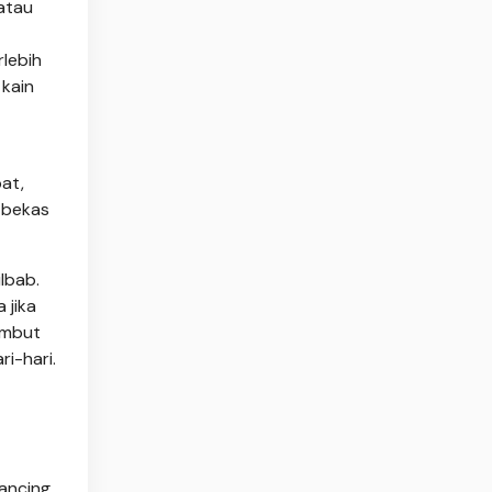
atau
lebih
kain
at,
 bekas
lbab.
 jika
embut
i-hari.
kancing