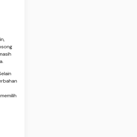
in,
gosong
 masih
a.
elain
berbahan
memilih