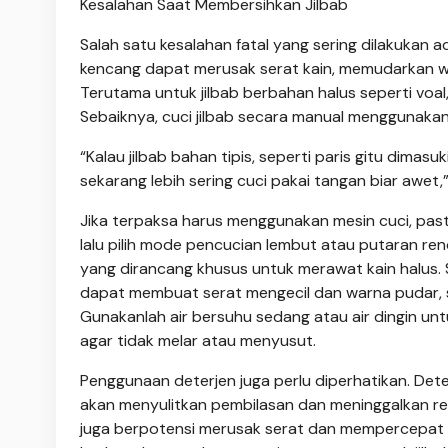
Kesalahan Saat Membersihkan Jilbab
Salah satu kesalahan fatal yang sering dilakukan 
kencang dapat merusak serat kain, memudarkan w
Terutama untuk jilbab berbahan halus seperti voa
Sebaiknya, cuci jilbab secara manual menggunaka
“Kalau jilbab bahan tipis, seperti paris gitu dimasu
sekarang lebih sering cuci pakai tangan biar awet,
Jika terpaksa harus menggunakan mesin cuci, past
lalu pilih mode pencucian lembut atau putaran ren
yang dirancang khusus untuk merawat kain halus. Se
dapat membuat serat mengecil dan warna pudar, se
Gunakanlah air bersuhu sedang atau air dingin unt
agar tidak melar atau menyusut.
Penggunaan deterjen juga perlu diperhatikan. Deter
akan menyulitkan pembilasan dan meninggalkan res
juga berpotensi merusak serat dan mempercepat k