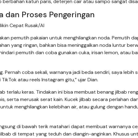
b berbahan katun paris, deterjen cair atau sampo sangat disa
a dan Proses Pengeringan
ikin Cepat Rusak/AI
nakan pemutih pakaian untuk menghilangkan noda. Pemutih da
ahan yang ringan, bahkan bisa meninggalkan noda luntur ber
indari pemutih dan coba gunakan cuka, irisan lemon, atau ba
g. Pernah coba sekali, warnanya jadi beda sendiri, saya lebih 
TikTok atau reels Instagram gitu,” ujar Dian.
b terlalu keras. Tindakan ini bisa membuat benang jilbab ren
is, serta merusak serat kain. Kucek jilbab secara perlahan da
t untuk menghilangkan kelebihan air, atau gulung dengan hand
 langsung di bawah terik matahari dapat membuat warnanya c
jilbab di tempat yang teduh dan diangin-anginkan. Khusus un