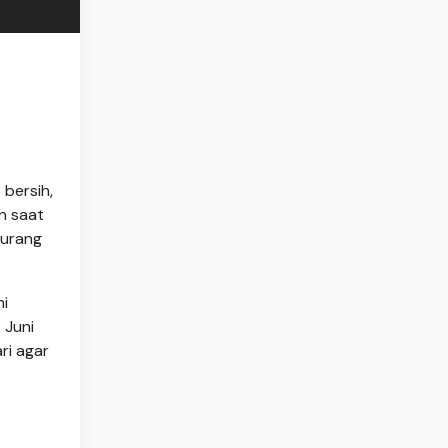
bersih,
n saat
kurang
mi
 Juni
ri agar