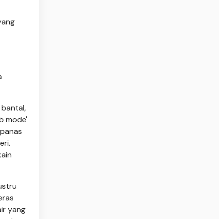
 yang
a
 bantal,
ab mode'
u panas
ri.
kain
ustru
eras
ir yang