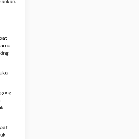
rankan.
pat
warna
king
suka
ggang
n
uk
epat
tuk