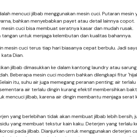
adalah mencuci jilbab menggunakan mesin cuci. Putaran mesin
arna, bahkan menyebabkan payet atau detail lainnya copot.
l, mesin cuci bisa membuat seratnya kasar dan mudah rusak.
n tangan untuk menjaga kelembutan dan kualitas bahannya.
kin mesin cuci terus tiap hari biasanya cepat berbulu. Jadi say
” kata Dian.
ikan jilbab dimasukkan ke dalam kantong laundry atau sarung
dah. Beberapa mesin cuci modern bahkan dilengkapi fitur 'hij
lain itu, suhu air juga memegang peranan penting; air terlal
mentara air terlalu dingin kurang efektif membersihkan bakte
uk mencuci jilbab, karena air dingin membantu menjaga serat 
jen yang berlebihan tidak akan membuat jilbab lebih bersih, j
idu yang membuat tekstur kain kaku. Deterjen yang terlalu k
orosi pada jilbab. Dianjurkan untuk menggunakan deterjen ca