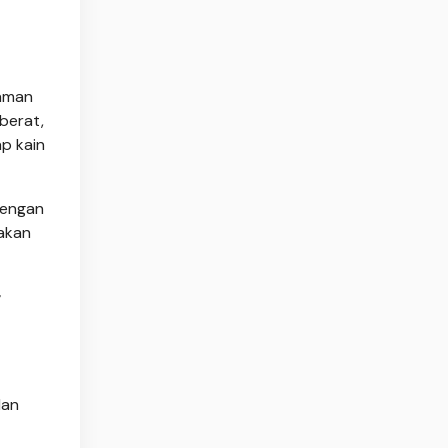
yaman
berat,
p kain
dengan
 akan
g
dan