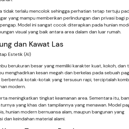
idak terlalu mencolok sehingga perhatian tetap tertuju pa
agar yang mampu memberikan perlindungan dan privasi bagi 
pengap. Model ini sangat cocok diterapkan pada hunian mod
gan visual yang baik antara area dalam dan luar rumah.
ung dan Kawat Las
p Estetik (AI)
mbu berukuran besar yang memiliki karakter kuat, kokoh, dan 
mpu menghadirkan kesan megah dan berkelas pada sebuah pag
berbentuk kotak-kotak yang tersusun rapi, terciptalah komb
uhan modern.
serta meningkatkan tingkat keamanan area. Sementara itu, ba
sturnya yang khas dan tampilannya yang menawan. Model pag
opis, hunian modern bernuansa alam, maupun bangunan yang
i dan keindahan material alami.