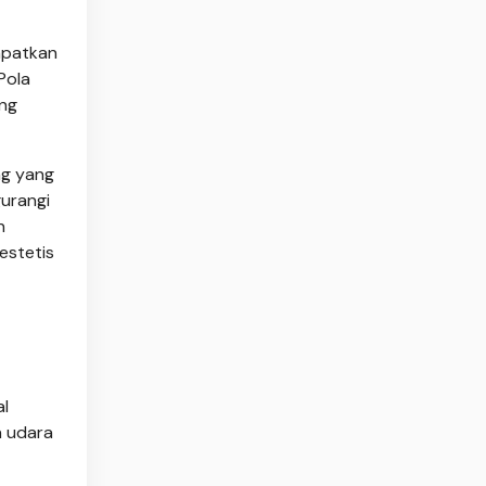
mpatkan
Pola
ang
ng yang
urangi
n
estetis
al
n udara