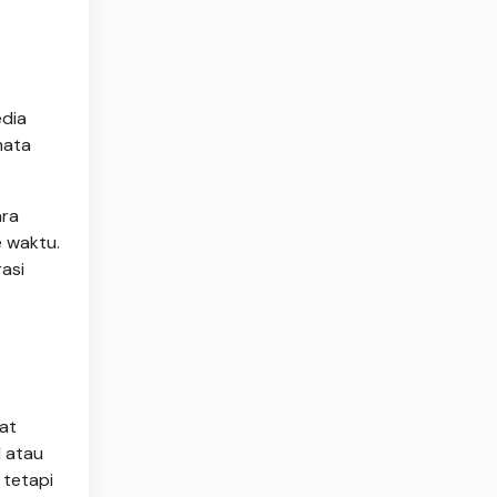
edia
mata
ara
 waktu.
asi
at
 atau
 tetapi