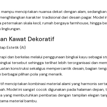
ami mampu menciptakan nuansa dekat dengan alam, sedangkan
ghilangkan karakter tradisional dari desain pagar. Model in
 peternakan skala kecil, rumah bergaya farmhouse, hingga b
 lingkungan.
an Kawat Dekoratif
p Estetik (AI)
rapi dan berkelas melalui penggunaan bingkai kayu sebagai st
ai tersebut sehingga terlihat lebih terorganisasi dan memili
kuatan konstruksi sekaligus mempercantik desain, bagian ten
 berbagai pilihan pola yang menarik.
if menciptakan kombinasi material alami yang harmonis sert
h. Model ini sangat cocok digunakan pada halaman depan, 
nnya yang membutuhkan pembatas dengan tampilan elegan ta
utama material bambu.