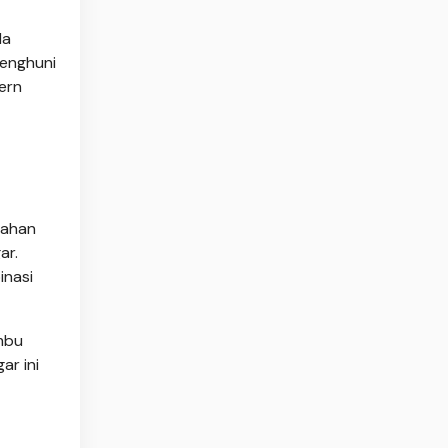
da
penghuni
ern
tahan
ar.
inasi
mbu
ar ini