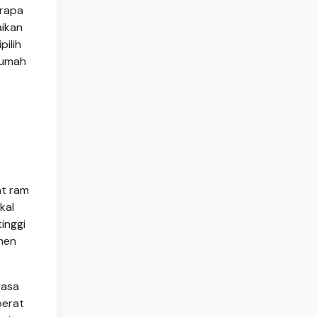
erapa
aikan
ilih
rumah
at ram
kal
inggi
men
rasa
berat