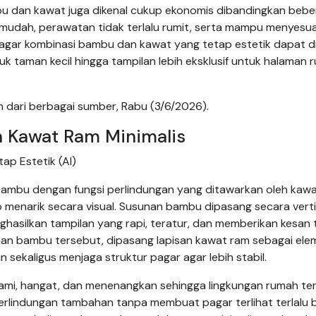
bambu dan kawat juga dikenal cukup ekonomis dibandingkan beb
f mudah, perawatan tidak terlalu rumit, serta mampu menyesu
agar kombinasi bambu dan kawat yang tetap estetik dapat dip
uk taman kecil hingga tampilan lebih eksklusif untuk halaman 
 dari berbagai sumber, Rabu (3/6/2026).
n Kawat Ram Minimalis
p Estetik (AI)
bambu dengan fungsi perlindungan yang ditawarkan oleh kaw
 menarik secara visual. Susunan bambu dipasang secara verti
ghasilkan tampilan yang rapi, teratur, dan memberikan kesan t
unan bambu tersebut, dipasang lapisan kawat ram sebagai ele
ekaligus menjaga struktur pagar agar lebih stabil.
mi, hangat, dan menenangkan sehingga lingkungan rumah te
perlindungan tambahan tanpa membuat pagar terlihat terlalu 