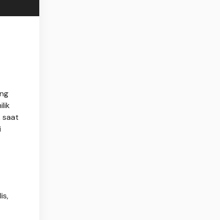
ing
lik
 saat
i
is,