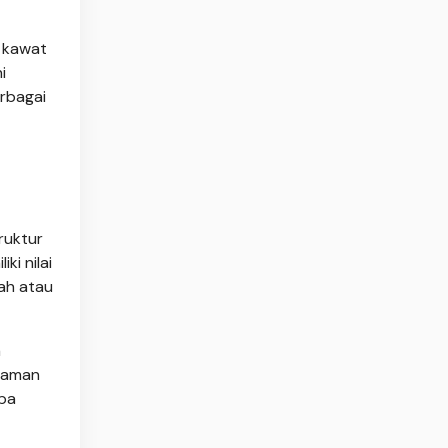
 kawat
i
erbagai
ruktur
ki nilai
gah atau
a
taman
npa