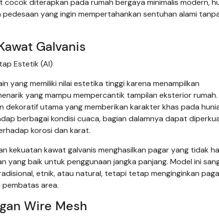
at cocok diterapkan pada rumah bergaya minimalis modern, h
ah pedesaan yang ingin mempertahankan sentuhan alami tanp
Kawat Galvanis
p Estetik (AI)
yang memiliki nilai estetika tinggi karena menampilkan
 menarik yang mampu mempercantik tampilan eksterior rumah.
n dekoratif utama yang memberikan karakter khas pada hunia
hadap berbagai kondisi cuaca, bagian dalamnya dapat diperku
erhadap korosi dan karat.
n kekuatan kawat galvanis menghasilkan pagar yang tidak h
anan yang baik untuk penggunaan jangka panjang. Model ini san
adisional, etnik, atau natural, tetapi tetap menginginkan pag
i pembatas area.
ngan Wire Mesh