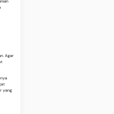
unian
a
n. Agar
at
anya
gat
ar yang