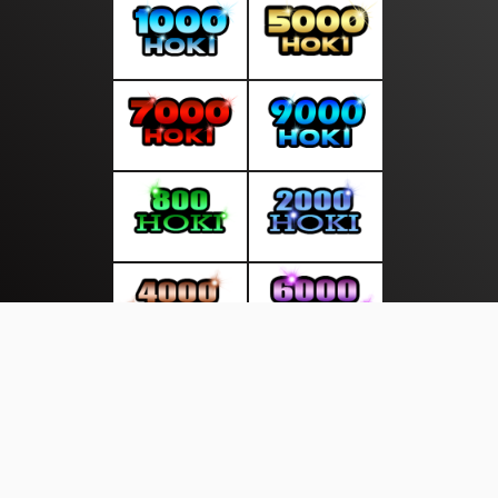
About Us
·
Contact Us
·
Terms & Conditions
·
© layarkini.net 2026. All rights are reserved