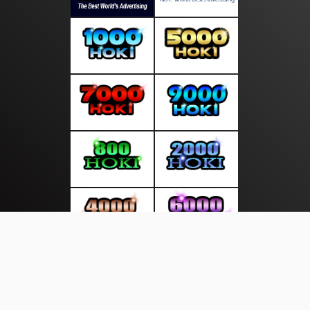
About Us
·
Contact Us
·
Terms & Conditions
·