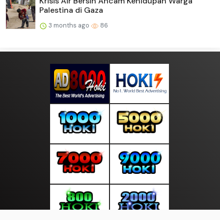
Krisis Air Bersih Ancam Kehidupan Warga
Palestina di Gaza
3 months ago
86