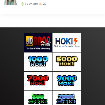
1 day ago
22