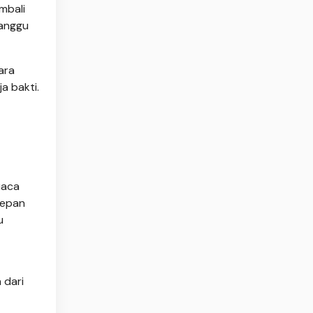
mbali
ganggu
ara
a bakti.
uaca
depan
u
 dari