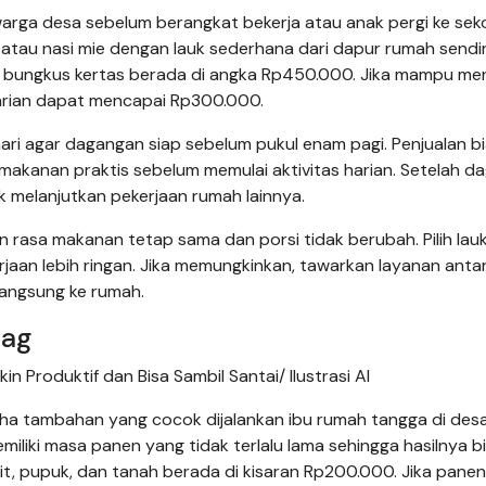
arga desa sebelum berangkat bekerja atau anak pergi ke seko
 atau nasi mie dengan lauk sederhana dari dapur rumah sendir
n bungkus kertas berada di angka Rp450.000. Jika mampu men
arian dapat mencapai Rp300.000.
hari agar dagangan siap sebelum pukul enam pagi. Penjualan b
kanan praktis sebelum memulai aktivitas harian. Setelah d
k melanjutkan pekerjaan rumah lainnya.
n rasa makanan tetap sama dan porsi tidak berubah. Pilih lau
aan lebih ringan. Jika memungkinkan, tawarkan layanan antar
langsung ke rumah.
bag
 Produktif dan Bisa Sambil Santai/ Ilustrasi AI
a tambahan yang cocok dijalankan ibu rumah tangga di desa.
miliki masa panen yang tidak terlalu lama sehingga hasilnya b
bit, pupuk, dan tanah berada di kisaran Rp200.000. Jika panen 