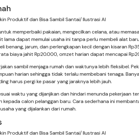
mah
 Produktif dan Bisa Sambil Santai/ Ilustrasi AI
untuk memperbaiki pakaian, mengecilkan celana, atau memas
hit lama dapat memulai usaha ini tanpa perlu membeli alat bar
 benang, jarum, dan perlengkapan kecil dengan kisaran Rp3
-rata biaya jahit Rp20.000, omzet harian dapat mencapai Rp2
rjakan sambil menjaga rumah dan waktunya lebih fleksibel. Pek
ampuan harian sehingga tidak terlalu membebani tenaga. Bany
ing harus pergi ke pasar yang jaraknya lebih jauh.
uai waktu yang dijanjikan dan hindari menunda pekerjaan ter
kan kepada calon pelanggan baru. Cara sederhana ini membant
saha yang dijalankan dari rumah.
s
 Produktif dan Bisa Sambil Santai/ Ilustrasi AI