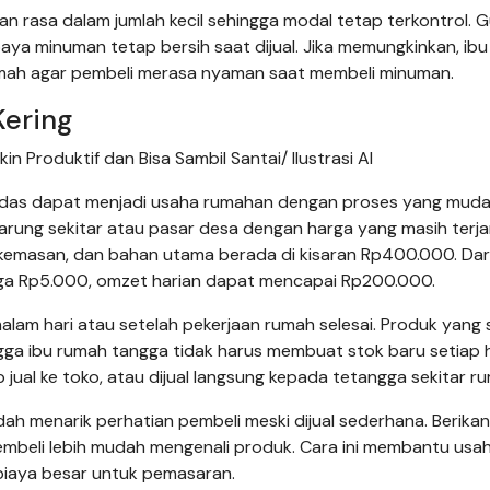
an rasa dalam jumlah kecil sehingga modal tetap terkontrol. 
ya minuman tetap bersih saat dijual. Jika memungkinkan, ib
rumah agar pembeli merasa nyaman saat membeli minuman.
Kering
 Produktif dan Bisa Sambil Santai/ Ilustrasi AI
 pedas dapat menjadi usaha rumahan dengan proses yang mud
arung sekitar atau pasar desa dengan harga yang masih terj
 kemasan, dan bahan utama berada di kisaran Rp400.000. Dar
rga Rp5.000, omzet harian dapat mencapai Rp200.000.
lam hari atau setelah pekerjaan rumah selesai. Produk yang
ga ibu rumah tangga tidak harus membuat stok baru setiap h
ip jual ke toko, atau dijual langsung kepada tetangga sekitar r
h menarik perhatian pembeli meski dijual sederhana. Berikan
beli lebih mudah mengenali produk. Cara ini membantu usa
iaya besar untuk pemasaran.