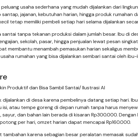
peluang usaha sederhana yang mudah dijalankan dari lingku
p santap, jajanan, kebutuhan harian, hingga produk rumahan d
ecil tetap memiliki pembeli setiap hari selama dijalankan secar
 santai tanpa tekanan produksi dalam jumlah besar. Ibu di de
ngajian, sekolah, pasar, hingga penjualan lewat pesan singkat.
 dapat membantu menambah pemasukan harian sekaligus memb
e usaha rumahan yang bisa dijalankan sembari santai oleh ibu-i
re
 Produktif dan Bisa Sambil Santai/ Ilustrasi AI
 dijalankan di desa karena pembelinya datang setiap hari. Ib
u isi, atau tempe goreng di depan rumah tanpa harus menye
 sayur, dan bahan lain berada di kisaran Rp300.000. Dengan
 potong per hari, omzet harian dapat mencapai Rp160.000.
t tambahan karena sebagian besar peralatan memasak suda