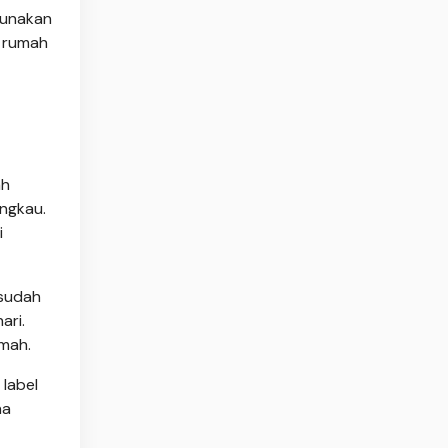
Gunakan
u rumah
ah
angkau.
i
 sudah
ari.
umah.
 label
ha