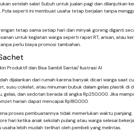
ukan setelah salat Subuh untuk jualan pagi dan dilanjutkan ke
n. Pola seperti ini membuat usaha tetap berjalan tanpa meng
rengan tetap sama setiap hari dan minyak goreng diganti sec
anan untuk kegiatan warga seperti rapat RT, arisan, atau kerj
 tanpa perlu biaya promosi tambahan.
Sachet
 Produktif dan Bisa Sambil Santai/ Ilustrasi AI
h dijalankan dari rumah karena banyak dicari warga saat c
het, susu cokelat, atau minuman bubuk dalam gelas plastik di 
tu, gelas, dan sedotan berada di angka Rp250.000. Jika mamp
 omzet harian dapat mencapai Rp180.000.
karena proses pembuatannya tidak memerlukan waktu panjang.
re hari ketika anak sekolah pulang atau warga selesai bekerja
usaha lebih mudah terlihat oleh pembeli yang melintas.