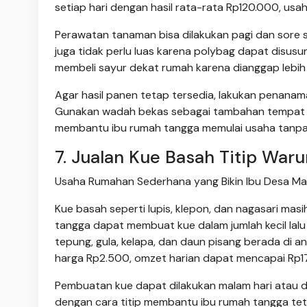
setiap hari dengan hasil rata-rata Rp120.000, 
Perawatan tanaman bisa dilakukan pagi dan sore s
juga tidak perlu luas karena polybag dapat disus
membeli sayur dekat rumah karena dianggap lebih p
Agar hasil panen tetap tersedia, lakukan penana
Gunakan wadah bekas sebagai tambahan tempat t
membantu ibu rumah tangga memulai usaha tanpa
7. Jualan Kue Basah Titip War
Usaha Rumahan Sederhana yang Bikin Ibu Desa Makin
Kue basah seperti lupis, klepon, dan nagasari masih
tangga dapat membuat kue dalam jumlah kecil lalu
tepung, gula, kelapa, dan daun pisang berada di 
harga Rp2.500, omzet harian dapat mencapai Rp1
Pembuatan kue dapat dilakukan malam hari atau din
dengan cara titip membantu ibu rumah tangga teta