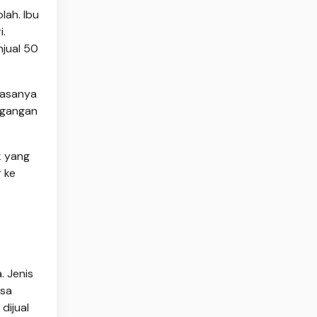
lah. Ibu
i.
jual 50
iasanya
agangan
k yang
 ke
 Jenis
isa
dijual