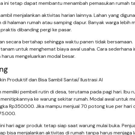
usaha ini tetap dapat membantu menambah pemasukan rumah t
ambil menjalankan aktivitas harian lainnya. Lahan yang digun
un di halaman rumah atau samping dapur. Banyak warga lebih m
raktis dibanding pergi ke pasar.
man secara bertahap sehingga waktu panen tidak bersamaan.
anam untuk menghemat biaya awal usaha. Cara sederhana i
 harus mengeluarkan modal besar.
ung
 Produktif dan Bisa Sambil Santai/ Ilustrasi AI
 memiliki pembeli rutin di desa, terutama pada pagi hari. Ibu 
 menitipkannya ke warung sekitar rumah. Modal awal untuk m
angka Rp350.000. Jika mampu menjual 70 potong kue per hari
75.000.
i hari agar produk tetap siap saat warung mulai buka. Penju
p bisa menjalankan aktivitas di rumah tanpa harus menjaga 