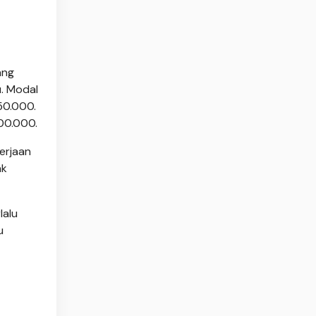
ang
u. Modal
50.000.
00.000.
erjaan
ak
lalu
u