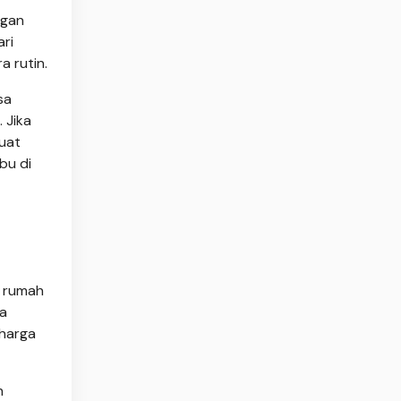
ngan
ari
a rutin.
sa
 Jika
uat
bu di
u rumah
wa
 harga
h