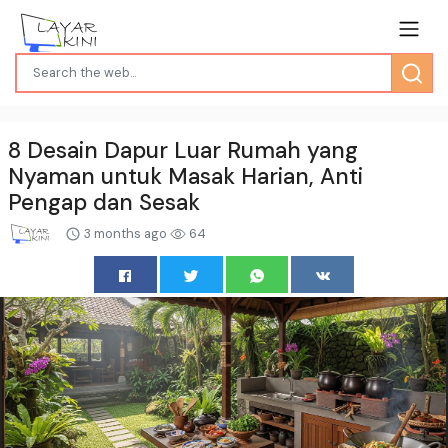
8 Desain Dapur Luar Rumah yang
Nyaman untuk Masak Harian, Anti
Pengap dan Sesak
3 months ago
64