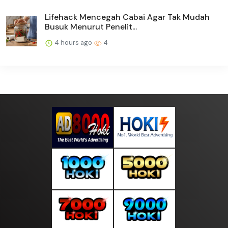
Lifehack Mencegah Cabai Agar Tak Mudah
Busuk Menurut Penelit...
4 hours ago
4