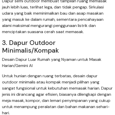
Dapur semi outdoor membuat tampilan ruang memasak
jauh lebih luas, terlihat lega, dan tidak pengap. Sirkulasi
udara yang baik meminimalkan bau dan asap masakan
yang masuk ke dalam rumah, sementara pencahayaan
alami maksimal mengurangi penggunaan listrik dan
menciptakan suasana cerah saat memasak.
3. Dapur Outdoor
Minimalis/Kompak
Desain Dapur Luar Rumah yang Nyaman untuk Masak
Harian/Gemini AI
Untuk hunian dengan ruang terbatas, desain dapur
outdoor minimalis atau kompak menjadi pilihan yang
sangat fungsional untuk kebutuhan memasak harian. Dapur
jenis ini dirancang agar efisien, biasanya dilengkapi dengan
meja masak, kompor, dan lemari penyimpanan yang cukup
untuk menampung peralatan dan bahan makanan sehari-
hari.