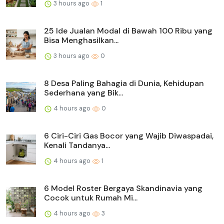
3 hours ago
1
25 Ide Jualan Modal di Bawah 100 Ribu yang
Bisa Menghasilkan...
3 hours ago
0
8 Desa Paling Bahagia di Dunia, Kehidupan
Sederhana yang Bik...
4 hours ago
0
6 Ciri-Ciri Gas Bocor yang Wajib Diwaspadai,
Kenali Tandanya...
4 hours ago
1
6 Model Roster Bergaya Skandinavia yang
Cocok untuk Rumah Mi...
4 hours ago
3