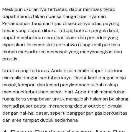
Meskipun ukurannya terbatas, dapur minimalis tetap
dapat menciptakan nuansa hangat dan nyaman.
Penambahan tanaman hijau di sekitarnya atau payung
besar yang dapat dibuka-tutupi, bahkan pergola kecil,
dapat memberikan sentuhan alami dan peneduh yang
diperlukan. Ini membuktikan bahwa ruang kecil pun bisa
diubah menjadi area memasak yang menyenangkan dan
praktis.
Untuk ruang terbatas, Anda bisa memilih dapur outdoor
minimalis dengan sentuhan kayu. Dapur kecil dengan meja
masak, kompor, dan lemari penyimpanan sudah cukup
memenuhi kebutuhan sehari-hari. Anda tidak memerlukan
ruang kerja yang besar untuk mengubah halaman belakang
menjadi pusat pesta; merancang dapur outdoor dimulai
dengan hal-hal dasar, seperti panggangan gas berkualitas
dan area tempat duduk sederhana.