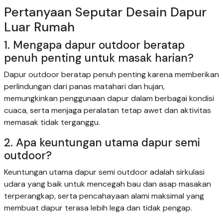
Pertanyaan Seputar Desain Dapur
Luar Rumah
1. Mengapa dapur outdoor beratap
penuh penting untuk masak harian?
Dapur outdoor beratap penuh penting karena memberikan
perlindungan dari panas matahari dan hujan,
memungkinkan penggunaan dapur dalam berbagai kondisi
cuaca, serta menjaga peralatan tetap awet dan aktivitas
memasak tidak terganggu.
2. Apa keuntungan utama dapur semi
outdoor?
Keuntungan utama dapur semi outdoor adalah sirkulasi
udara yang baik untuk mencegah bau dan asap masakan
terperangkap, serta pencahayaan alami maksimal yang
membuat dapur terasa lebih lega dan tidak pengap.