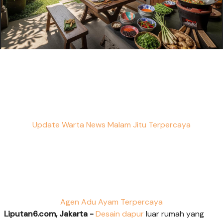
Update Warta News Malam Jitu Terpercaya
Agen Adu Ayam Terpercaya
Liputan6.com, Jakarta -
Desain dapur
luar rumah yang