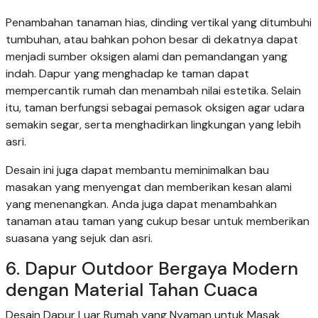
Penambahan tanaman hias, dinding vertikal yang ditumbuhi
tumbuhan, atau bahkan pohon besar di dekatnya dapat
menjadi sumber oksigen alami dan pemandangan yang
indah. Dapur yang menghadap ke taman dapat
mempercantik rumah dan menambah nilai estetika. Selain
itu, taman berfungsi sebagai pemasok oksigen agar udara
semakin segar, serta menghadirkan lingkungan yang lebih
asri.
Desain ini juga dapat membantu meminimalkan bau
masakan yang menyengat dan memberikan kesan alami
yang menenangkan. Anda juga dapat menambahkan
tanaman atau taman yang cukup besar untuk memberikan
suasana yang sejuk dan asri.
6. Dapur Outdoor Bergaya Modern
dengan Material Tahan Cuaca
Desain Dapur Luar Rumah yang Nyaman untuk Masak