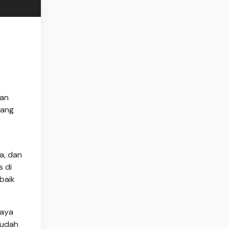
kan
yang
a, dan
s di
baik
iaya
mudah