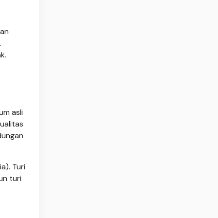
kan
.
k.
um asli
ualitas
ndungan
a). Turi
n turi