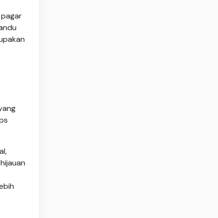
n pagar
randu
rupakan
 yang
ips
l,
 hijauan
ebih