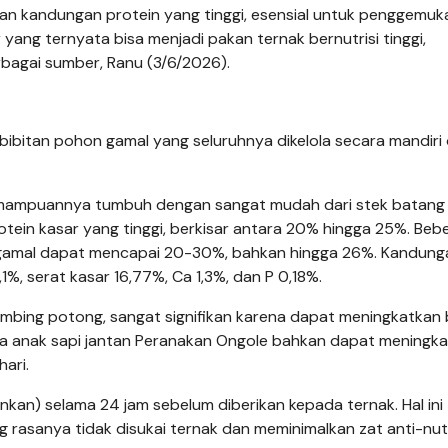
an kandungan protein yang tinggi, esensial untuk penggemuk
yang ternyata bisa menjadi pakan ternak bernutrisi tinggi,
bagai sumber, Ranu (3/6/2026).
itan pohon gamal yang seluruhnya dikelola secara mandiri 
kemampuannya tumbuh dengan sangat mudah dari stek batang
tein kasar yang tinggi, berkisar antara 20% hingga 25%. Beb
 gamal dapat mencapai 20-30%, bahkan hingga 26%. Kandung
,1%, serat kasar 16,77%, Ca 1,3%, dan P 0,18%.
kambing potong, sangat signifikan karena dapat meningkatkan
a anak sapi jantan Peranakan Ongole bahkan dapat meningk
ari.
kan) selama 24 jam sebelum diberikan kepada ternak. Hal ini
rasanya tidak disukai ternak dan meminimalkan zat anti-nutr