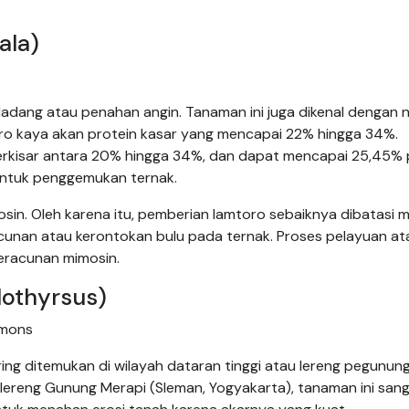
ala)
adang atau penahan angin. Tanaman ini juga dikenal dengan
oro kaya akan protein kasar yang mencapai 22% hingga 34%.
berkisar antara 20% hingga 34%, dan dapat mencapai 25,45%
 untuk penggemukan ternak.
in. Oleh karena itu, pemberian lamtoro sebaiknya dibatasi 
cunan atau kerontokan bulu pada ternak. Proses pelayuan at
eracunan mimosin.
lothyrsus)
mmons
ing ditemukan di wilayah dataran tinggi atau lereng pegunun
 lereng Gunung Merapi (Sleman, Yogyakarta), tanaman ini san