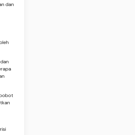
an dan
oleh
 dan
erapa
an
 bobot
atkan
isi