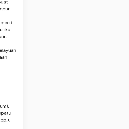
buat
ampur
eperti
 jika
rin.
Pelayuan
naan
k
ium),
sepatu
pp.).