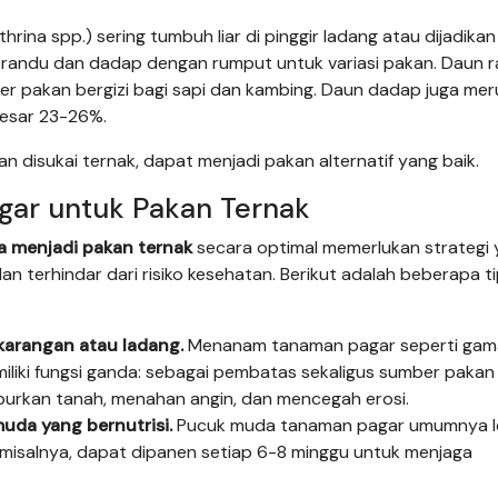
rina spp.) sering tumbuh liar di pinggir ladang atau dijadika
randu dan dadap dengan rumput untuk variasi pakan. Daun 
er pakan bergizi bagi sapi dan kambing. Daun dadap juga me
esar 23-26%.
an disukai ternak, dapat menjadi pakan alternatif yang baik.
gar untuk Pakan Ternak
a menjadi pakan ternak
secara optimal memerlukan strategi
n terhindar dari risiko kesehatan. Berikut adalah beberapa t
ekarangan atau ladang.
Menanam tanaman pagar seperti gama
emiliki fungsi ganda: sebagai pembatas sekaligus sumber pakan
uburkan tanah, menahan angin, dan mencegah erosi.
da yang bernutrisi.
Pucuk muda tanaman pagar umumnya l
ra, misalnya, dapat dipanen setiap 6-8 minggu untuk menjaga