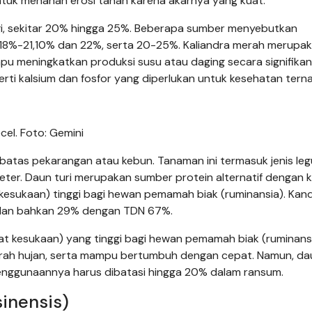
ntuk menahan erosi tanah karena akarnya yang kuat.
ggi, sekitar 20% hingga 25%. Beberapa sumber menyebutkan
 18%-21,10% dan 22%, serta 20-25%. Kaliandra merah merupa
 meningkatkan produksi susu atau daging secara signifikan
rti kalsium dan fosfor yang diperlukan untuk kesehatan terna
cel. Foto: Gemini
atas pekarangan atau kebun. Tanaman ini termasuk jenis leg
ter. Daun turi merupakan sumber protein alternatif dengan k
at kesukaan) tinggi bagi hewan pemamah biak (ruminansia). Ka
 dan bahkan 29% dengan TDN 67%.
ngkat kesukaan) yang tinggi bagi hewan pemamah biak (ruminansi
curah hujan, serta mampu bertumbuh dengan cepat. Namun, dau
enggunaannya harus dibatasi hingga 20% dalam ransum.
inensis)