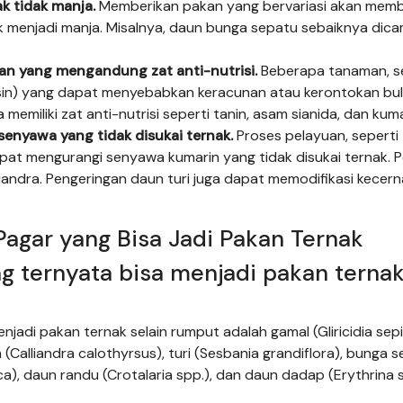
k tidak manja.
Memberikan pakan yang bervariasi akan mem
k menjadi manja. Misalnya, daun bunga sepatu sebaiknya dic
an yang mengandung zat anti-nutrisi.
Beberapa tanaman, s
sin) yang dapat menyebabkan keracunan atau kerontokan bulu
memiliki zat anti-nutrisi seperti tanin, asam sianida, dan kuma
senyawa yang tidak disukai ternak.
Proses pelayuan, seperti
at mengurangi senyawa kumarin yang tidak disukai ternak. 
iandra. Pengeringan daun turi juga dapat memodifikasi kecer
agar yang Bisa Jadi Pakan Ternak
g ternyata bisa menjadi pakan terna
adi pakan ternak selain rumput adalah gamal (Gliricidia sep
(Calliandra calothyrsus), turi (Sesbania grandiflora), bunga 
ca), daun randu (Crotalaria spp.), dan daun dadap (Erythrina s