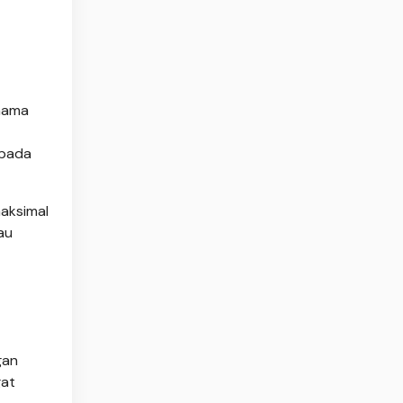
 nama
 pada
maksimal
au
gan
gat