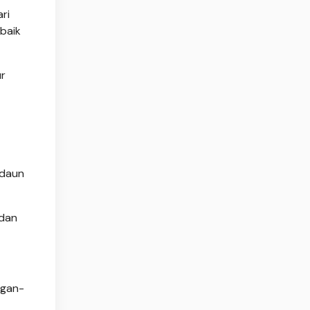
ri
baik
ur
 daun
 dan
ngan-