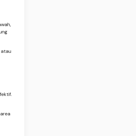
awah,
ung
 atau
ektif.
 area