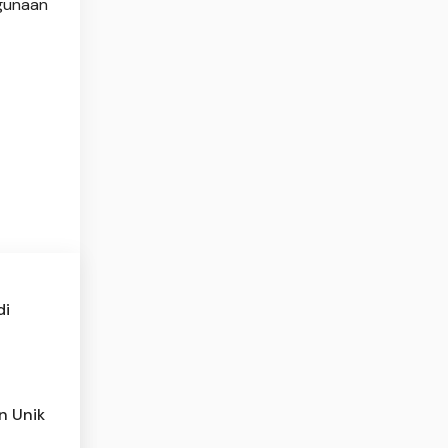
ggunaan
di
n Unik