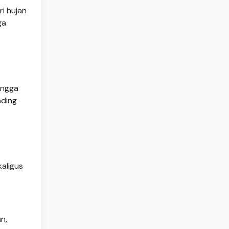
ri hujan
ga
ingga
nding
aligus
n,