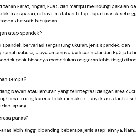
i tahan karat, ringan, kuat, dan mampu melindungi pakaian da
dek transparan, cahaya matahari tetap dapat masuk sehing
 tanpa khawatir kehujanan.
ngan atap spandek?
spandek bervariasi tergantung ukuran, jenis spandek, dan
g rumah subsidi, biaya umumnya berkisar mulai dari Rp2 juta h
andek pasir biasanya memerlukan anggaran lebih tinggi diba
ahan sempit?
tiang bawah atau jemuran yang terintegrasi dengan area cuci
menghemat ruang karena tidak memakan banyak area lantai, sek
 dan lapang.
erasa panas?
s lebih tinggi dibanding beberapa jenis atap lainnya. Namu