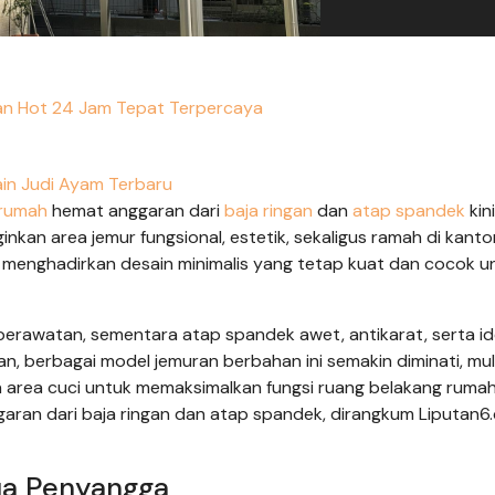
an Hot 24 Jam Tepat Terpercaya
in Judi Ayam Terbaru
 rumah
hemat anggaran dari
baja ringan
dan
atap spandek
kini
nkan area jemur fungsional, estetik, sekaligus ramah di kanto
pu menghadirkan desain minimalis yang tetap kuat dan cocok u
 perawatan, sementara atap spandek awet, antikarat, serta id
ran, berbagai model jemuran berbahan ini semakin diminati, mul
n area cuci untuk memaksimalkan fungsi ruang belakang rumah
aran dari baja ringan dan atap spandek, dirangkum Liputan6
ua Penyangga