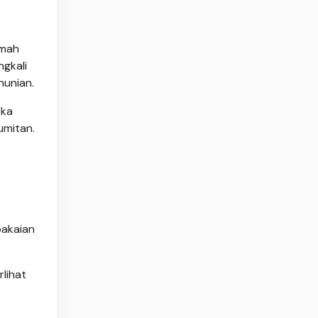
umah
ngkali
hunian.
eka
umitan.
pakaian
lihat