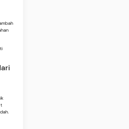
nambah
bahan
ti
ari
ik
et
ndah.