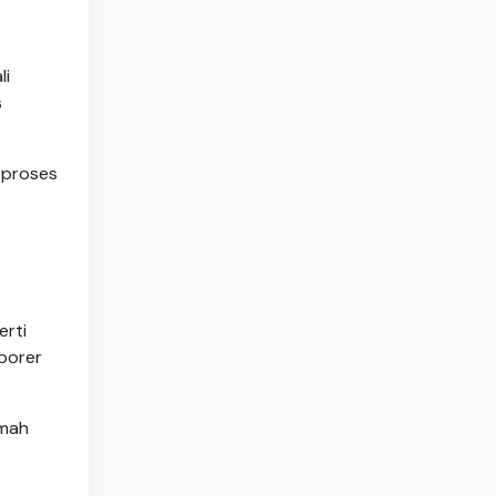
li
s
t proses
erti
porer
umah