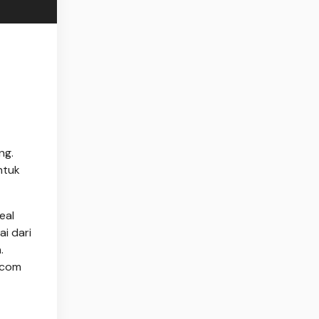
ng.
ntuk
eal
ai dari
.
.com