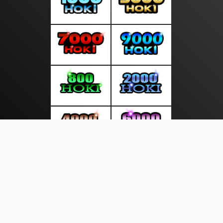
About Us
·
Contact Us
·
Terms & Conditions
·
© layarkini.net 2026. All rights are reserved
Photos |
Hot Viral |