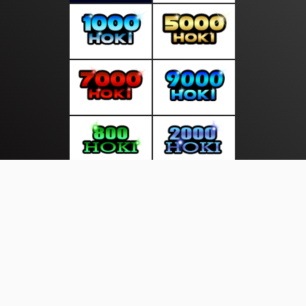
About Us
·
Contact Us
·
Terms & Conditions
·
© layarkini.net 2026. All rights are reserved