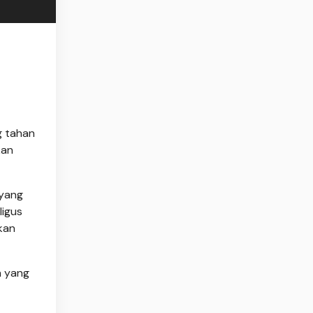
g tahan
kan
 yang
ligus
kan
h yang