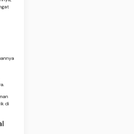
ngat
juannya
s
a.
aman
ik di
al