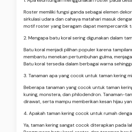
1. Apa keuntungan menggunakan roster pada desa
Roster memiliki fungsi ganda sebagai elemen deko
sirkulasi udara dan cahaya matahari masuk dengan b
motif roster yang beragam dapat mempercantik t
2. Mengapa batu koral sering digunakan dalam tam
Batu koral menjadi pilihan populer karena tampilan
membantu menekan pertumbuhan gulma, menjaga ke
Batu koral tersedia dalam berbagai warna sehing
3. Tanaman apa yang cocok untuk taman kering mi
Beberapa tanaman yang cocok untuk taman kering mi
kuning, monstera, dan philodendron. Tanaman-tana
dirawat, serta mampu memberikan kesan hijau yan
4. Apakah taman kering cocok untuk rumah denga
Ya, taman kering sangat cocok diterapkan pada l