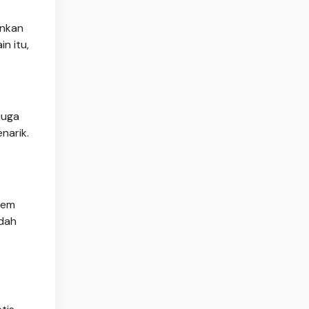
inkan
n itu,
juga
narik.
lem
udah