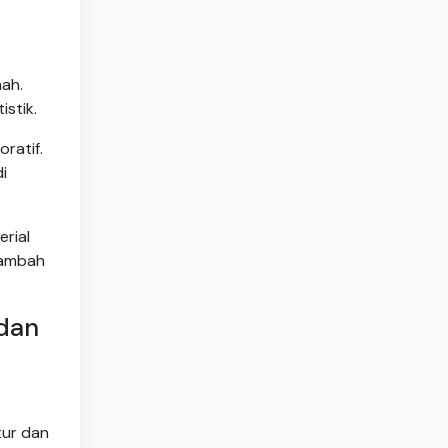
mah.
stik.
ratif.
i
rial
nambah
dan
tur dan