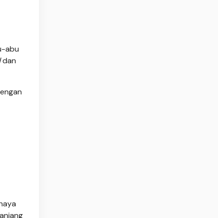
u-abu
d
dan
dengan
ahaya
panjang