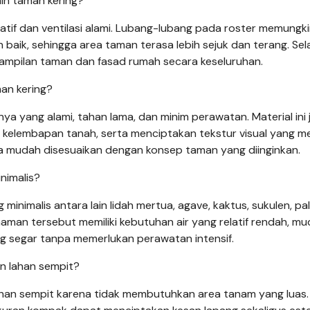
in taman kering?
ratif dan ventilasi alami. Lubang-lubang pada roster memungk
aik, sehingga area taman terasa lebih sejuk dan terang. Selai
ampilan taman dan fasad rumah secara keseluruhan.
an kering?
nya yang alami, tahan lama, dan minim perawatan. Material ini 
lembapan tanah, serta menciptakan tekstur visual yang me
ga mudah disesuaikan dengan konsep taman yang diinginkan.
nimalis?
nimalis antara lain lidah mertua, agave, kaktus, sukulen, pa
man tersebut memiliki kebutuhan air yang relatif rendah, m
g segar tanpa memerlukan perawatan intensif.
n lahan sempit?
ahan sempit karena tidak membutuhkan area tanam yang luas.