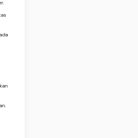
r.
tas
pada
ikan
an.
.