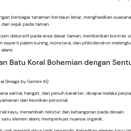
engan berbagai tanaman berdaun lebar, menghasilkan suasana
i dan sejuk pada taman.
sen dekoratif pada area dasar taman, memberikan kontras vi
 seperti palem kuning, monstera, dan philodendron melengk
alami.
an Batu Koral Bohemian dengan Sent
al (Image by Gemini AI)
na santai, hangat, dan penuh karakter, dicapai melalui perp
yamanan dan keunikan personal.
rial kayu, menambah tekstur dan kehangatan pada desain.
h satu elemen alami, memperkuat nuansa organik.
unik menjadi daya tarik tersendiri. Kehadiran elemen kayu la