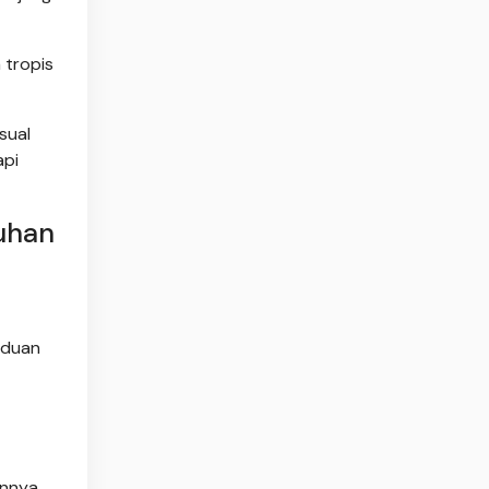
 tropis
sual
api
uhan
aduan
innya,