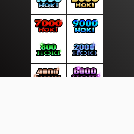
About Us
·
Contact Us
·
Terms & Conditions
·
© layarkini.net 2026. All rights are reserved
Photos |
Hot Viral |