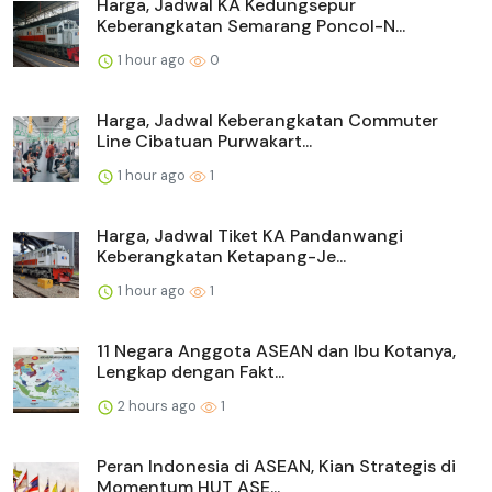
Harga, Jadwal KA Kedungsepur
Keberangkatan Semarang Poncol-N...
1 hour ago
0
Harga, Jadwal Keberangkatan Commuter
Line Cibatuan Purwakart...
1 hour ago
1
Harga, Jadwal Tiket KA Pandanwangi
Keberangkatan Ketapang-Je...
1 hour ago
1
11 Negara Anggota ASEAN dan Ibu Kotanya,
Lengkap dengan Fakt...
2 hours ago
1
Peran Indonesia di ASEAN, Kian Strategis di
Momentum HUT ASE...