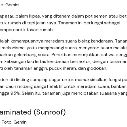
o: Gemini
g atau palem kipas, yang ditanam dalam pot semen atau be
ntuk rumah di tepi jalan raya. Tanaman ini berfungsi sebagai
mempercantik fasad rumah.
adalah kemampuannya meredam suara bising kendaraan. Tana
 mekanisme, yaitu menghalangi suara, menyerap suara melalu
barkan gelombang suara. Penelitian menunjukkan bahwa pen
m kebisingan lalu lintas kendaraan bermotor, dengan tanama
kuti oleh tanaman anggin, pucuk merah, dan glodokan.
arden di dinding samping pagar untuk memaksimalkan fungsi 
dan daun rindang sangat efektif untuk meredam suara, bahkan
ga 95%. Selain itu, tanaman juga menciptakan suasana yang
Laminated (Sunroof)
 Foto: Gemini