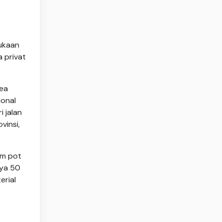
mukaan
a privat
rea
ional
i jalan
vinsi,
am pot
nya 50
erial