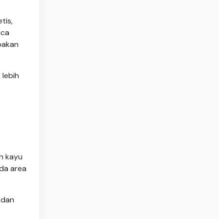
tis,
aca
upakan
 lebih
en kayu
ada area
 dan