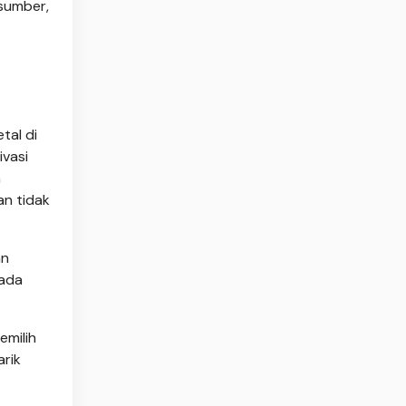
 sumber,
tal di
ivasi
h
an tidak
an
pada
emilih
rik