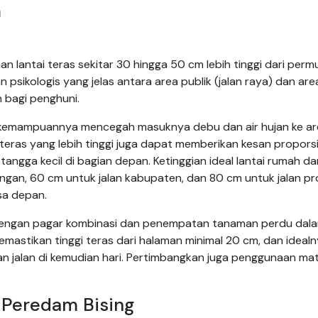
m
n lantai teras sekitar 30 hingga 50 cm lebih tinggi dari per
dan psikologis yang jelas antara area publik (jalan raya) dan are
 bagi penghuni.
ah kemampuannya mencegah masuknya debu dan air hujan ke a
i teras yang lebih tinggi juga dapat memberikan kesan propors
ngga kecil di bagian depan. Ketinggian ideal lantai rumah dar
kungan, 60 cm untuk jalan kabupaten, dan 80 cm untuk jalan pro
sa depan.
n dengan pagar kombinasi dan penempatan tanaman perdu dal
emastikan tinggi teras dari halaman minimal 20 cm, dan ideal
n jalan di kemudian hari. Pertimbangkan juga penggunaan mat
 Peredam Bising