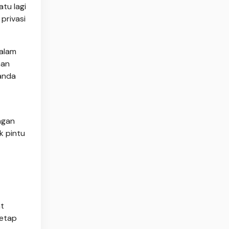
tu lagi
privasi
dalam
aan
ganda
ngan
k pintu
at
tetap