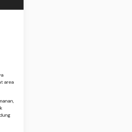
ya
at area
amanan,
ak
ndung