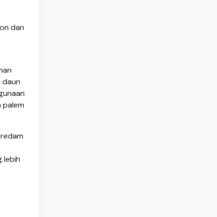
ton dan
man
i daun
ggunaan
n palem
peredam
 lebih