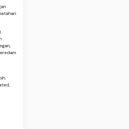
gan
matahari
t
n
egan,
 meredam
ih.
ated,