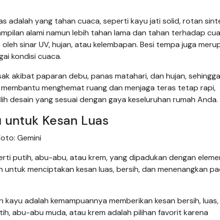
 adalah yang tahan cuaca, seperti kayu jati solid, rotan sinte
i tampilan alami namun lebih tahan lama dan tahan terhadap cu
 oleh sinar UV, hujan, atau kelembapan. Besi tempa juga mer
ai kondisi cuaca.
usak akibat paparan debu, panas matahari, dan hujan, sehingga
 juga membantu menghemat ruang dan menjaga teras tetap rapi,
lih desain yang sesuai dengan gaya keseluruhan rumah Anda.
 untuk Kesan Luas
oto: Gemini
erti putih, abu-abu, atau krem, yang dipadukan dengan elem
uan untuk menciptakan kesan luas, bersih, dan menenangkan p
en kayu adalah kemampuannya memberikan kesan bersih, luas,
ih, abu-abu muda, atau krem adalah pilihan favorit karena