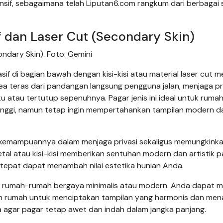
ensif, sebagaimana telah Liputan6.com rangkum dari berbagai
 dan Laser Cut (Secondary Skin)
ndary Skin). Foto: Gemini
f di bagian bawah dengan kisi-kisi atau material laser cut me
area teras dari pandangan langsung pengguna jalan, menjaga pr
 atau tertutup sepenuhnya. Pagar jenis ini ideal untuk ruma
inggi, namun tetap ingin mempertahankan tampilan modern d
h kemampuannya dalam menjaga privasi sekaligus memungkink
 metal atau kisi-kisi memberikan sentuhan modern dan artistik 
g tepat dapat menambah nilai estetika hunian Anda.
a rumah-rumah bergaya minimalis atau modern. Anda dapat m
ain rumah untuk menciptakan tampilan yang harmonis dan mena
ca agar pagar tetap awet dan indah dalam jangka panjang.