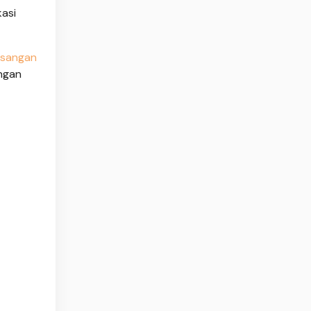
kasi
asangan
engan