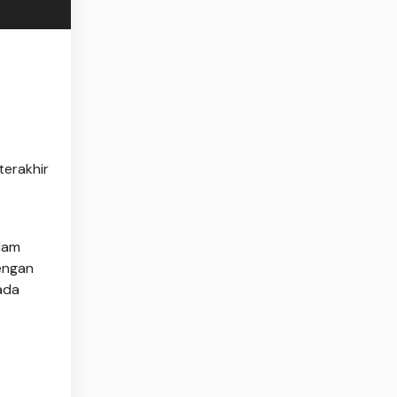
terakhir
alam
dengan
ada