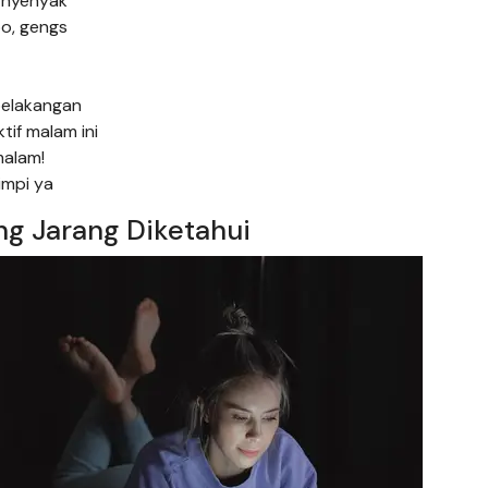
 nyenyak
o, gengs
belakangan
tif malam ini
malam!
impi ya
ng Jarang Diketahui