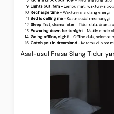
Gonna knock out now
- Mau langsung tidur
Lights out, fam
- Lampu mati, waktunya bob
Recharge time
- Waktunya isi ulang energi
Bed is calling me
- Kasur sudah memanggil
Sleep first, drama later
- Tidur dulu, drama 
Powering down for tonight
- Matiin mode ak
Going offline, night!
- Offline dulu, selamat 
Catch you in dreamland
- Ketemu di alam m
Asal-usul Frasa Slang Tidur ya