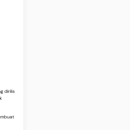
dirilis
k
membuat