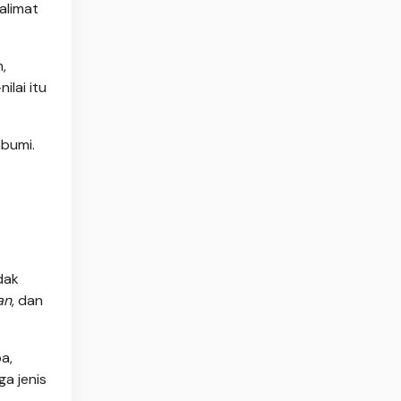
alimat
,
ilai itu
mbumi.
dak
an
, dan
a,
a jenis