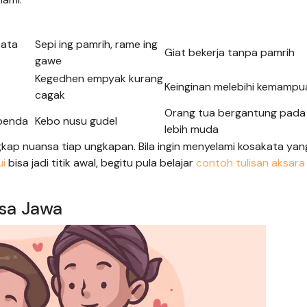
kata
Sepi ing pamrih, rame ing
Giat bekerja tanpa pamrih
gawe
Kegedhen empyak kurang
Keinginan melebihi kemampu
cagak
Orang tua bergantung pada
 benda
Kebo nusu gudel
lebih muda
 nuansa tiap ungkapan. Bila ingin menyelami kosakata yang
ui
bisa jadi titik awal, begitu pula belajar
contoh tulisan aksar
sa Jawa