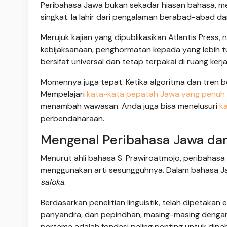
Peribahasa Jawa bukan sekadar hiasan bahasa, mel
singkat. Ia lahir dari pengalaman berabad-abad 
Merujuk kajian yang dipublikasikan Atlantis Press,
kebijaksanaan, penghormatan kepada yang lebih tua,
bersifat universal dan tetap terpakai di ruang kerj
Momennya juga tepat. Ketika algoritma dan tren 
Mempelajari
kata-kata pepatah Jawa yang penuh
menambah wawasan. Anda juga bisa menelusuri
ka
perbendaharaan.
Mengenal Peribahasa Jawa dan
Menurut ahli bahasa S. Prawiroatmojo, peribahas
menggunakan arti sesungguhnya. Dalam bahasa Ja
saloka
.
Berdasarkan penelitian linguistik, telah dipetakan
panyandra, dan pepindhan, masing-masing dengan 
pertama adalah fondasi paling penting untuk dipa