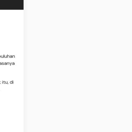
puluhan
hasanya
itu, di
,