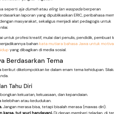
asa seperti
aja dumeh
atau
eling lan waspada
berperan
erdasarkan laporan yang dipublikasikan ERIC, peribahasa mem
dengan masyarakat, sekaligus menjadi alat pedagogis untuk
lai.
 untuk profesi kreatif, mulai dari penulis, pendidik, pembuat 
menjadikannya bahan
kata mutiara bahasa Jawa untuk motiva
hidup
yang dibagikan di media sosial.
ya Berdasarkan Tema
a berikut dikelompokkan ke dalam enam tema kehidupan. Sila
Anda.
an Tahu Diri
ongkan kekuatan, kekuasaan, dan kepandaian.
kelebihan atau kedudukan.
.
Jangan merasa bisa, tetapi bisalah merasa (mawas diri).
 karsa, tut wuri handayani.
Di depan memberi teladan, di te