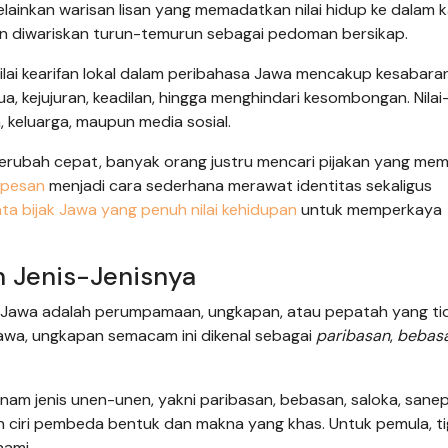
ainkan warisan lisan yang memadatkan nilai hidup ke dalam k
dan diwariskan turun-temurun sebagai pedoman bersikap.
 nilai kearifan lokal dalam peribahasa Jawa mencakup kesabaran
 kejujuran, keadilan, hingga menghindari kesombongan. Nilai-n
a, keluarga, maupun media sosial.
berubah cepat, banyak orang justru mencari pijakan yang me
 pesan
menjadi cara sederhana merawat identitas sekaligus
ta bijak Jawa yang penuh nilai kehidupan
untuk memperkaya
 Jenis-Jenisnya
a Jawa adalah perumpamaan, ungkapan, atau pepatah yang ti
wa, ungkapan semacam ini dikenal sebagai
paribasan
,
bebas
 enam jenis unen-unen, yakni paribasan, bebasan, saloka, sanep
ciri pembeda bentuk dan makna yang khas. Untuk pemula, tig
hami.