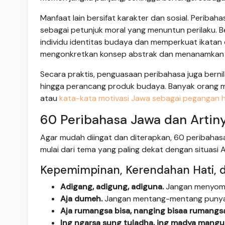
Manfaat lain bersifat karakter dan sosial. Peribah
sebagai petunjuk moral yang menuntun perilaku. B
individu identitas budaya dan memperkuat ikatan 
mengonkretkan konsep abstrak dan menanamkan ni
Secara praktis, penguasaan peribahasa juga bernilai
hingga perancang produk budaya. Banyak orang 
atau
kata-kata motivasi Jawa sebagai pegangan 
60 Peribahasa Jawa dan Artin
Agar mudah diingat dan diterapkan, 60 peribahas
mulai dari tema yang paling dekat dengan situasi 
Kepemimpinan, Kerendahan Hati, d
Adigang, adigung, adiguna.
Jangan menyomb
Aja dumeh.
Jangan mentang-mentang punya 
Aja rumangsa bisa, nanging bisaa rumangsa
Ing ngarsa sung tuladha, ing madya mangun