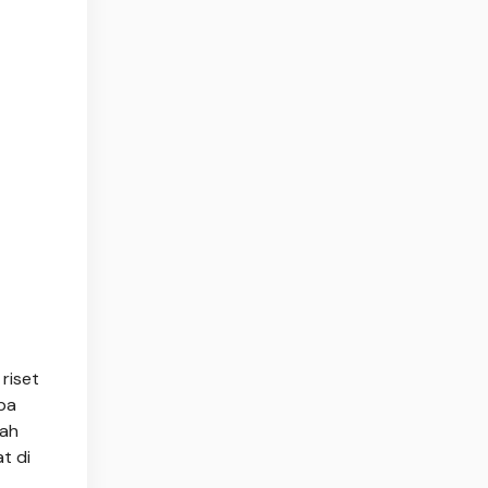
riset
pa
iah
t di