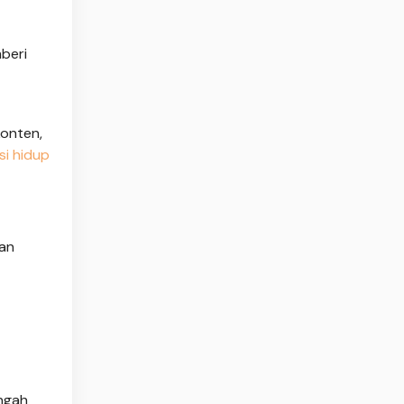
beri
konten,
si hidup
kan
ngah