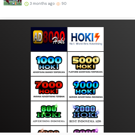
3 months ago
90