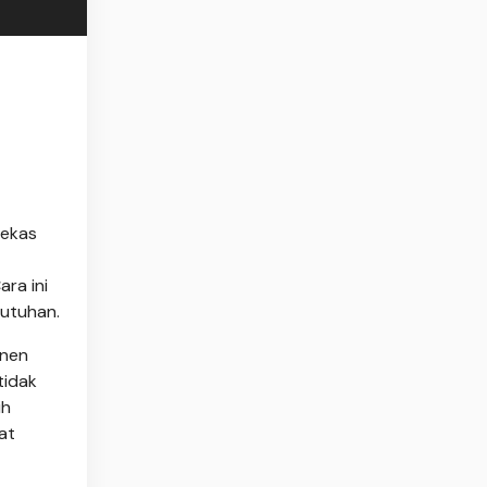
bekas
ra ini
butuhan.
anen
tidak
ih
at