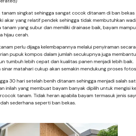
nerated)
a tanam singkat sehingga sangat cocok ditanam di ban bekas
liki akar yang relatif pendek sehingga tidak membutuhkan wa
a tanam yang subur dan memiliki drainase baik, bayam mampu
 hijau cerah.
anam perlu dijaga kelembapannya melalui penyiraman secara
mberian pupuk kompos dalam jumlah secukupnya juga membantu
 tumbuh lebih cepat dan kualitas panen menjadi lebih baik.
sinar matahari cukup akan semakin mendukung proses fotosi
gga 30 hari setelah benih ditanam sehingga menjadi salah sa
n inilah yang membuat bayam banyak dipilih untuk mengisi k
ercocok tanam. Tidak heran apabila bayam termasuk jenis sa
adah sederhana seperti ban bekas.