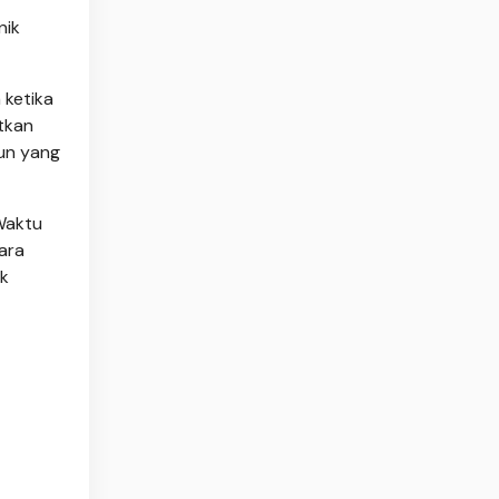
nik
 ketika
tkan
un yang
Waktu
ara
ak