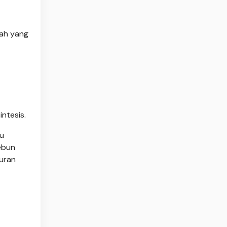
dah yang
ntesis.
tu
ebun
yuran