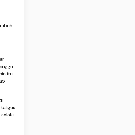
tumbuh
t
ar
minggu
n itu,
rap
di
kaligus
selalu