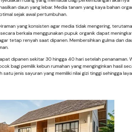
enyediakan ruang yang memadai bagi perkembangan akarnya
silkan daun yang lebar. Media tanam yang kaya bahan orga
ptimal sejak awal pertumbuhan.
raman yang konsisten agar media tidak mengering, terutama
an secara berkala menggunakan pupuk organik dapat meningka
 agar tetap renyah saat dipanen. Membersihkan gulma dan da
man.
dapat dipanen sekitar 30 hingga 40 hari setelah penanaman. 
ocok bagi pemilik kebun rumahan yang menginginkan hasil sec
 satu jenis sayuran yang memiliki nilai gizi tinggi sehingga lay