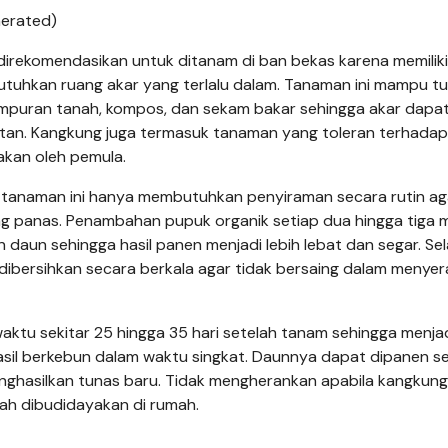
nerated)
direkomendasikan untuk ditanam di ban bekas karena memiliki
tuhkan ruang akar yang terlalu dalam. Tanaman ini mampu 
puran tanah, kompos, dan sekam bakar sehingga akar dapa
an. Kangkung juga termasuk tanaman yang toleran terhadap
akan oleh pemula.
tanaman ini hanya membutuhkan penyiraman secara rutin ag
g panas. Penambahan pupuk organik setiap dua hingga tiga 
n sehingga hasil panen menjadi lebih lebat dan segar. Selai
dibersihkan secara berkala agar tidak bersaing dalam menye
tu sekitar 25 hingga 35 hari setelah tanam sehingga menja
 hasil berkebun dalam waktu singkat. Daunnya dapat dipanen se
ghasilkan tunas baru. Tidak mengherankan apabila kangkung 
ah dibudidayakan di rumah.