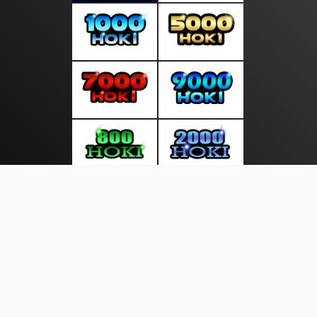
About Us
·
Contact Us
·
Terms & Conditions
·
© layarkini.net 2026. All rights are reserved