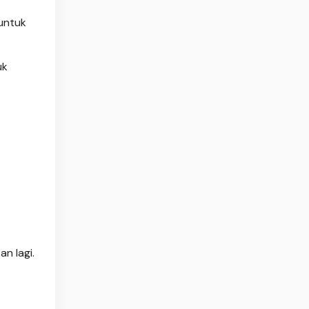
untuk
uk
n lagi.