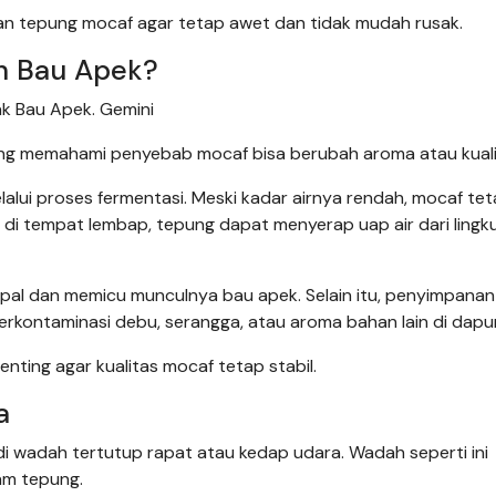
an tepung mocaf agar tetap awet dan tidak mudah rusak.
h Bau Apek?
k Bau Apek. Gemini
ng memahami penyebab mocaf bisa berubah aroma atau kuali
alui proses fermentasi. Meski kadar airnya rendah, mocaf te
n di tempat lembap, tepung dapat menyerap uap air dari ling
pal dan memicu munculnya bau apek. Selain itu, penyimpanan
rkontaminasi debu, serangga, atau aroma bahan lain di dapur
nting agar kualitas mocaf tetap stabil.
a
i wadah tertutup rapat atau kedap udara. Wadah seperti ini
m tepung.