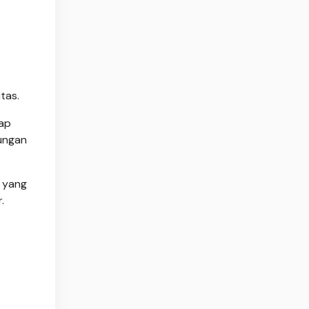
tas.
tap
kungan
 yang
.