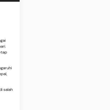
gai
ari.
etap
ngaruhi
pal,
i salah