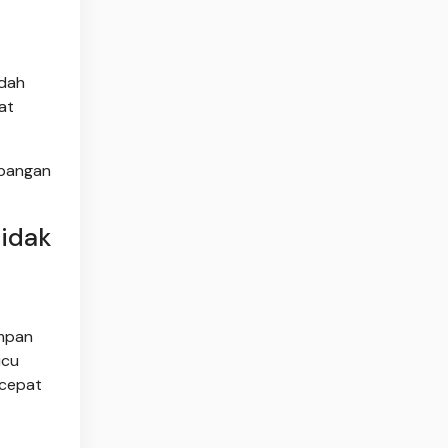
udah
at
 pangan
idak
impan
icu
rcepat