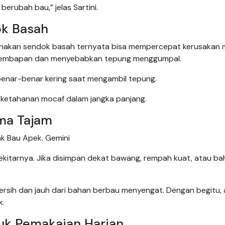
rubah bau,” jelas Sartini.
ok Basah
unakan sendok basah ternyata bisa mempercepat kerusakan 
elembapan dan menyebabkan tepung menggumpal.
 benar-benar kering saat mengambil tepung.
ketahanan mocaf dalam jangka panjang.
oma Tajam
k Bau Apek. Gemini
itarnya. Jika disimpan dekat bawang, rempah kuat, atau ba
rsih dan jauh dari bahan berbau menyengat. Dengan begitu,
k.
uk Pemakaian Harian