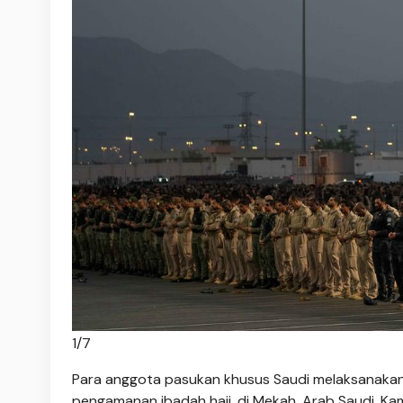
1
/
7
Para anggota pasukan khusus Saudi melaksanakan 
pengamanan ibadah haji, di Mekah, Arab Saudi, Kam