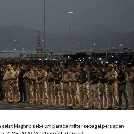
salat Maghrib sebelum parade militer sebagai persiapan
is 21 Mei 2026. (AP Photo/Altaf Qadri)