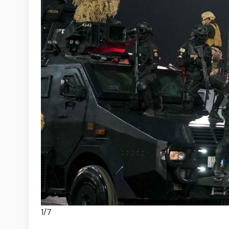
1
/
7