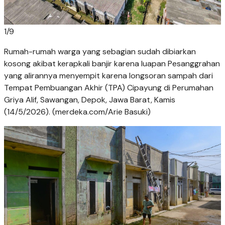
1
/
9
Rumah-rumah warga yang sebagian sudah dibiarkan
kosong akibat kerapkali banjir karena luapan Pesanggrahan
yang alirannya menyempit karena longsoran sampah dari
Tempat Pembuangan Akhir (TPA) Cipayung di Perumahan
Griya Alif, Sawangan, Depok, Jawa Barat, Kamis
(14/5/2026). (merdeka.com/Arie Basuki)