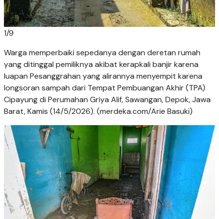
1
/
9
Warga memperbaiki sepedanya dengan deretan rumah
yang ditinggal pemiliknya akibat kerapkali banjir karena
luapan Pesanggrahan yang alirannya menyempit karena
longsoran sampah dari Tempat Pembuangan Akhir (TPA)
Cipayung di Perumahan Griya Alif, Sawangan, Depok, Jawa
Barat, Kamis (14/5/2026). (merdeka.com/Arie Basuki)