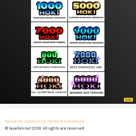
About Us
·
Contact Us
·
Terms & Conditions
·
© layarkini.net 2026. All rights are reserved