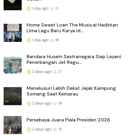
1 day ago
11
Home Sweet Loan The Musical Hadirkan
Lima Lagu Baru Karya Id...
1 day ago
18
Bandara Husein Sastranegara Siap Layani
Penerbangan Jet Regu...
2 days ago
17
Menelusuri Lebih Dekat Jejak Kampung
Somang Saat Kemarau
2 days ago
18
Persebaya Juara Piala Presiden 2026
2 days ago
19