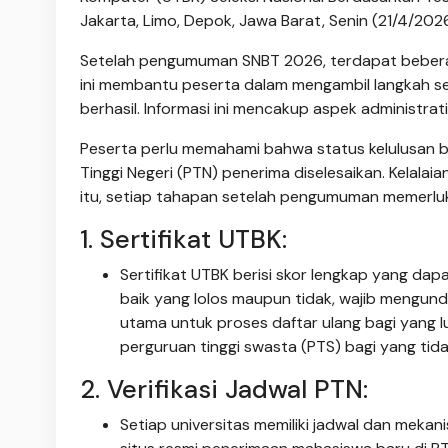
Jakarta, Limo, Depok, Jawa Barat, Senin (21/4/202
Setelah pengumuman SNBT 2026, terdapat beberap
ini membantu peserta dalam mengambil langkah se
berhasil. Informasi ini mencakup aspek administrati
Peserta perlu memahami bahwa status kelulusan be
Tinggi Negeri (PTN) penerima diselesaikan. Kelalai
itu, setiap tahapan setelah pengumuman memerluk
1. Sertifikat UTBK:
Sertifikat UTBK berisi skor lengkap yang dapa
baik yang lolos maupun tidak, wajib mengundu
utama untuk proses daftar ulang bagi yang lu
perguruan tinggi swasta (PTS) bagi yang tidak
2. Verifikasi Jadwal PTN:
Setiap universitas memiliki jadwal dan mek