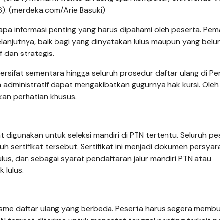
6). (merdeka.com/Arie Basuki)
a informasi penting yang harus dipahami oleh peserta. Pe
lanjutnya, baik bagi yang dinyatakan lulus maupun yang belu
f dan strategis.
rsifat sementara hingga seluruh prosedur daftar ulang di Pe
an administratif dapat mengakibatkan gugurnya hak kursi. Oleh
an perhatian khusus.
t digunakan untuk seleksi mandiri di PTN tertentu. Seluruh pe
h sertifikat tersebut. Sertifikat ini menjadi dokumen persyar
lus, dan sebagai syarat pendaftaran jalur mandiri PTN atau
 lulus.
anisme daftar ulang yang berbeda. Peserta harus segera memb