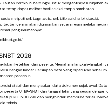
. Tautan cermin ini berfungsi untuk mengantisipasi lonjakan a
ta tetap dapat melihat hasil seleksi tanpa hambatan.
a meliputi snbt.ugm.ac.id, snbt.itb.ac.id, snbt.ui.ac.id,
gkap tautan cermin akan diumumkan secara resmi melalui media 
n resmi pengumumannya:
ikbud.go.id/
SNBT 2026
ukan ketelitian dari peserta. Memahami langkah-langkah y
eksi dengan lancar. Persiapan data yang diperlukan sebelum
ncaran proses ini.
kondisi stabil dan menyiapkan data dokumen sejak awal. Data
r peserta UTBK-SNBT dan tanggal lahir yang sesuai dengan 
ti pukul 15.00 WIB dan menghindari membuka terlalu banya
a teknis.