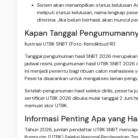
Sistem akan menampilkan status kelulusan And
meliputi status kelulusan, nama lengkap pese
diterima. Jika belum berhasil, akan muncul p
Kapan Tanggal Pengumumann
Ilustrasi UTBK SNBT (Foto: Kemdikbud RI)
Tanggal pengumuman hasil SNBT 2026 merupakan in
jadwal resmi, pengumuman hasil UTBK SNBT 2026 di
ini menjadi penentu bagi ribuan calon mahasiswa y
Peserta disarankan untuk mengakses laman peng
Setelah pengumuman hasil seleksi dirilis, pesert
sertifikat UTBK 2026 dibuka mulai tanggal 2 Juni hi
memuat skor UTBK.
Informasi Penting Apa yang H
Tahun 2026, jumlah pendaftar UTBK SNBT mencapai 
Komputer (UTBK) Seleksi Nasional Berdasarkan Tes