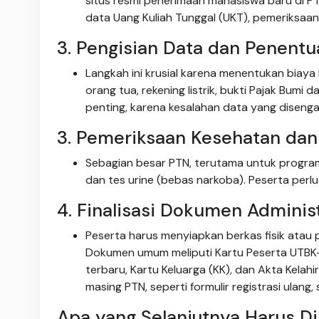
situs resmi penerimaan mahasiswa baru di PT
data Uang Kuliah Tunggal (UKT), pemeriksaa
3. Pengisian Data dan Penentu
Langkah ini krusial karena menentukan biaya 
orang tua, rekening listrik, bukti Pajak Bumi
penting, karena kesalahan data yang disenga
3. Pemeriksaan Kesehatan dan
Sebagian besar PTN, terutama untuk program
dan tes urine (bebas narkoba). Peserta per
4. Finalisasi Dokumen Administ
Peserta harus menyiapkan berkas fisik atau pi
Dokumen umum meliputi Kartu Peserta UTBK-SN
terbaru, Kartu Keluarga (KK), dan Akta Kela
masing PTN, seperti formulir registrasi ulang,
Apa yang Selanjutnya Harus 