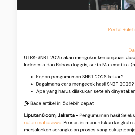
Portal Bule
Da
UTBK-SNBT 2025 akan mengukur kemampuan dasar se
Indonesia dan Bahasa Inggris, serta Matematika. 
Kapan pengumuman SNBT 2026 keluar?
Bagaimana cara mengecek hasil SNBT 2026?
Apa yang harus dilakukan setelah dinyataka
Baca artikel ini 5x lebih cepat
Liputan6.com, Jakarta -
Pengumuman hasil Seleksi
calon mahasiswa
. Proses ini menentukan langkah 
menjalankan serangkaian proses yang cukup panj