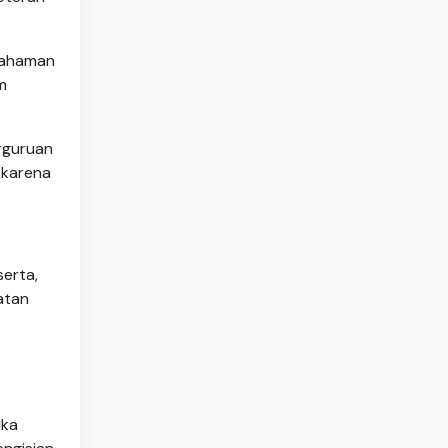
mahaman
m
rguruan
 karena
serta,
atan
uka