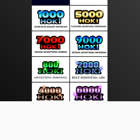
About Us
·
Contact Us
·
Terms & Conditions
·