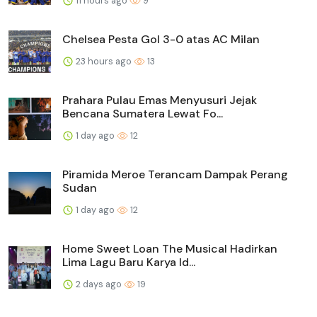
11 hours ago
9
Chelsea Pesta Gol 3-0 atas AC Milan
23 hours ago
13
Prahara Pulau Emas Menyusuri Jejak
Bencana Sumatera Lewat Fo...
1 day ago
12
Piramida Meroe Terancam Dampak Perang
Sudan
1 day ago
12
Home Sweet Loan The Musical Hadirkan
Lima Lagu Baru Karya Id...
2 days ago
19