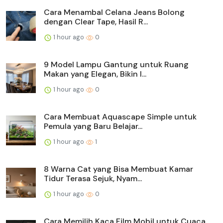
Cara Menambal Celana Jeans Bolong
dengan Clear Tape, Hasil R...
1 hour ago
0
9 Model Lampu Gantung untuk Ruang
Makan yang Elegan, Bikin I...
1 hour ago
0
Cara Membuat Aquascape Simple untuk
Pemula yang Baru Belajar...
1 hour ago
1
8 Warna Cat yang Bisa Membuat Kamar
Tidur Terasa Sejuk, Nyam...
1 hour ago
0
Cara Memilih Kaca Film Mobil untuk Cuaca