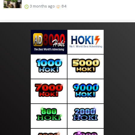
3 months ago
84