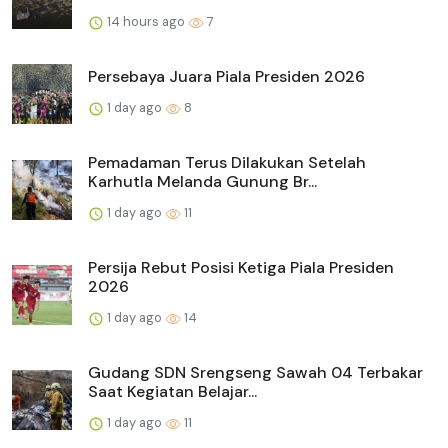
14 hours ago
7
Persebaya Juara Piala Presiden 2026
1 day ago
8
Pemadaman Terus Dilakukan Setelah
Karhutla Melanda Gunung Br...
1 day ago
11
Persija Rebut Posisi Ketiga Piala Presiden
2026
1 day ago
14
Gudang SDN Srengseng Sawah 04 Terbakar
Saat Kegiatan Belajar...
1 day ago
11