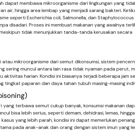
ah dapat membawa mikroorganisme dari lingkungan yang tida
uran air, hingga area lembap yang menjadi sarang bakteri. Keti
me seperti Escherichia coli, Salmonella, dan Staphylococcus
a disadari. Proses ini membuat makanan yang awalnya terli
, meskipun tidak menunjukkan tanda-tanda kerusakan secara
i atau mikroorganisme dari semut dikonsumsi, sistem pencer
ng sering muncul antara lain rasa tidak nyaman pada perut, m
aktivitas harian. Kondisi ini biasanya terjadi beberapa jam s
g tingkat paparan dan daya tahan tubuh masing-masing indiv
oisoning)
kteri yang terbawa semut cukup banyak, konsumsi makanan dap
l bisa lebih serius, seperti demam, dehidrasi, lemas, hingga
asus yang lebih parah, kondisi ini dapat memerlukan penan
erutama pada anak-anak dan orang dengan sistem imun yang l