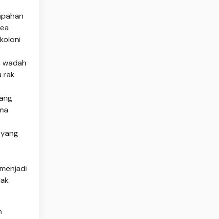
umpahan
rea
koloni
m wadah
 rak
yang
ama
 yang
menjadi
dak
n