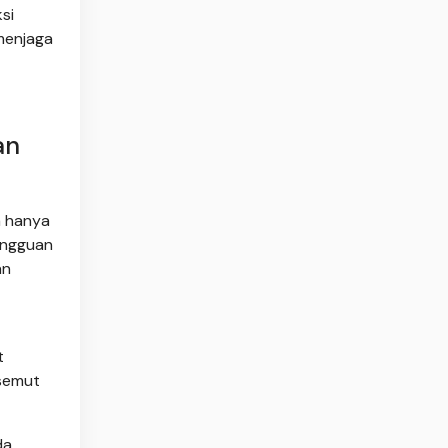
si
menjaga
an
a hanya
angguan
an
t
 semut
da