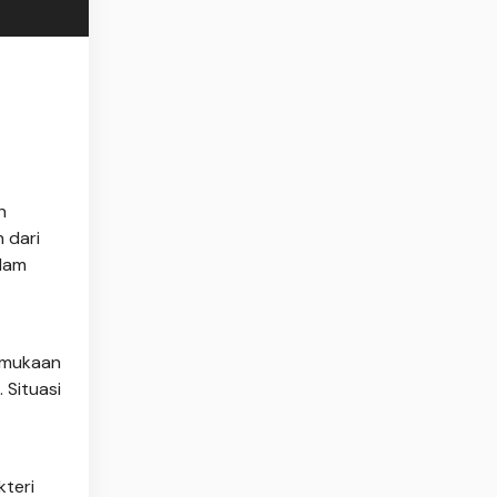
h
 dari
alam
ermukaan
 Situasi
teri