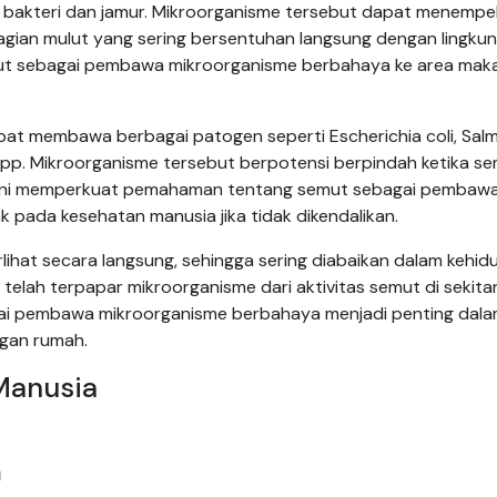
bakteri dan jamur. Mikroorganisme tersebut dapat menempe
agian mulut yang sering bersentuhan langsung dengan lingkun
emut sebagai pembawa mikroorganisme berbahaya ke area mak
at membawa berbagai patogen seperti Escherichia coli, Salm
spp. Mikroorganisme tersebut berpotensi berpindah ketika s
a ini memperkuat pemahaman tentang semut sebagai pembaw
ada kesehatan manusia jika tidak dikendalikan.
erlihat secara langsung, sehingga sering diabaikan dalam kehi
 telah terpapar mikroorganisme dari aktivitas semut di sekita
gai pembawa mikroorganisme berbahaya menjadi penting dal
gan rumah.
Manusia
n