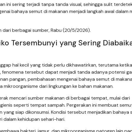
ni sering terjadi tanpa tanda visual, sehingga sulit terdetek
genai bahaya semut di makanan menjadi langkah awal dalam 
m dari berbagai sumber, Rabu (20/5/2026).
iko Tersembunyi yang Sering Diabaik
gap hal kecil yang tidak perlu dikhawatirkan, terutama ketik
hal, fenomena tersebut dapat menjadi tanda adanya potensi g
amanan pangan, pembahasan mengenai bahaya semut di makan
a mikroorganisme dari lingkungan ke bahan makanan.
erak mencari sumber makanan di berbagai tempat, mulai dari
higienis seperti tempat sampah. Pergerakan ini membuat semu
n yang siap dikonsumsi. Kondisi tersebut menjadikan bahaya
ri dalam kehidupan sehari-hari.
membawa bakteri, jamur, dan mikroorganisme patogen lain pa