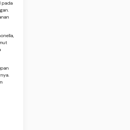
l pada
gan.
anan
onella,
emut
a
dupan
rnya.
am