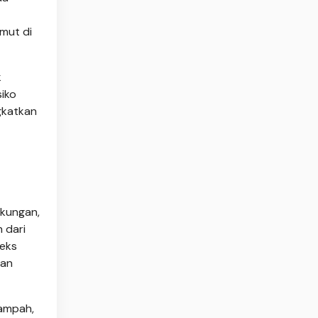
mut di
k
siko
gkatkan
gkungan,
 dari
teks
han
sampah,