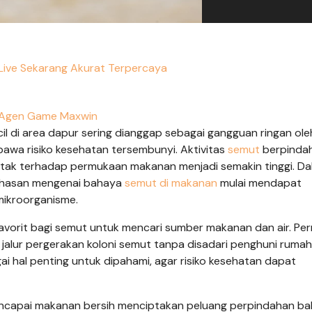
n Live Sekarang Akurat Terpercaya
Agen Game Maxwin
l di area dapur sering dianggap sebagai gangguan ringan ole
awa risiko kesehatan tersembunyi. Aktivitas
semut
berpindah
ntak terhadap permukaan makanan menjadi semakin tinggi. D
ahasan mengenai bahaya
semut di makanan
mulai mendapat
 mikroorganisme.
favorit bagi semut untuk mencari sumber makanan dan air. P
 jalur pergerakan koloni semut tanpa disadari penghuni rumah.
i hal penting untuk dipahami, agar risiko kesehatan dapat
ncapai makanan bersih menciptakan peluang perpindahan bak