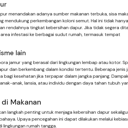
pur
apur menandakan adanya sumber makanan terbuka, sisa mak
ang mendukung perkembangan koloni semut. Hal ini tidak hany
 rendahnya tingkat kebersihan dapur. Jika tidak segera dita
rea infestasi ke berbagai sudut rumah, termasuk tempat
sme lain
ra jamur yang berasal dari lingkungan lembap atau kotor. Spo
ur dan berkembang dalam kondisi tertentu. Beberapa jenis 
 bagi kesehatan jika terpapar dalam jangka panjang. Dampa
i anak-anak, lansia, atau individu dengan daya tahan tubuh ya
 di Makanan
 langkah penting untuk menjaga kebersihan dapur sekaligu
bahaya. Upaya pencegahan ini dapat dilakukan melalui kebia
di lingkungan rumah tangga.