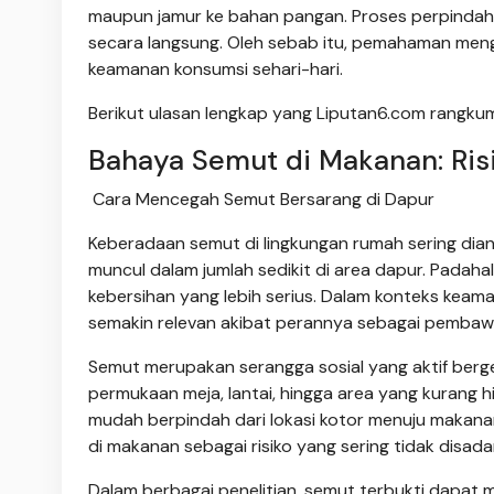
maupun jamur ke bahan pangan. Proses perpindahan i
secara langsung. Oleh sebab itu, pemahaman men
keamanan konsumsi sehari-hari.
Berikut ulasan lengkap yang Liputan6.com rangku
Bahaya Semut di Makanan: Ris
Cara Mencegah Semut Bersarang di Dapur
Keberadaan semut di lingkungan rumah sering diang
muncul dalam jumlah sedikit di area dapur. Pada
kebersihan yang lebih serius. Dalam konteks ke
semakin relevan akibat perannya sebagai pembaw
Semut merupakan serangga sosial yang aktif berg
permukaan meja, lantai, hingga area yang kurang 
mudah berpindah dari lokasi kotor menuju makana
di makanan sebagai risiko yang sering tidak disada
Dalam berbagai penelitian, semut terbukti dapat 