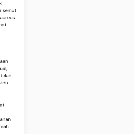
k
ka semut
 aureus
hat
naan
ual,
etelah
idu.
at
ganan
emah.