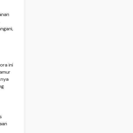
anan
a
ngani,
ra ini
jamur
knya
ng
s
saan