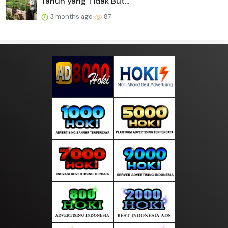
Tahun yang Tidak But...
3 months ago
87