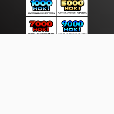
About Us
·
Contact Us
·
Terms & Conditions
·
© layarkini.net 2026. All rights are reserved