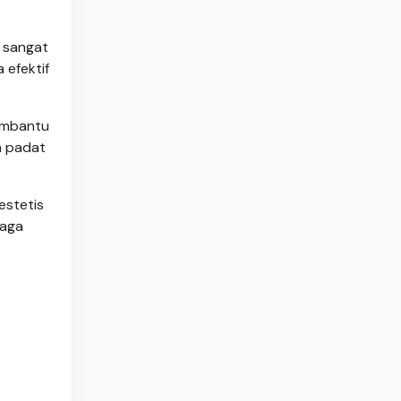
n sangat
 efektif
embantu
n padat
estetis
jaga