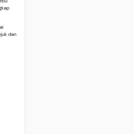
debu
ngkap
ai
ejuk dan