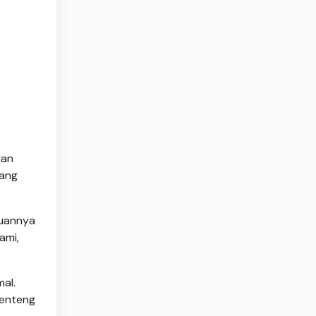
lan
yang
puannya
ami,
al.
benteng