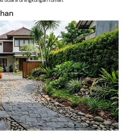
as udara di lingkungan rumah.
ehan