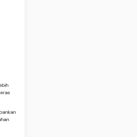
ebih
teras
rbankan
uhan