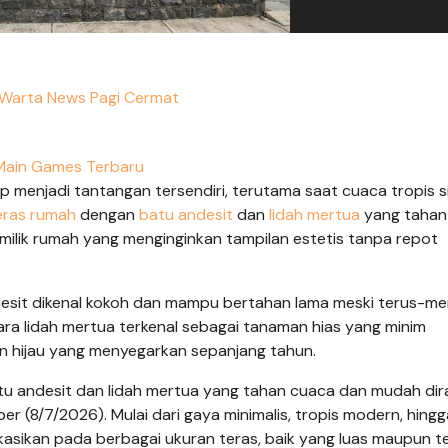
 Warta News Pagi Cermat
Main Games Terbaru
menjadi tantangan tersendiri, terutama saat cuaca tropis si
eras rumah
dengan
batu andesit
dan
lidah mertua
yang tahan
milik rumah yang menginginkan tampilan estetis tanpa repot
desit dikenal kokoh dan mampu bertahan lama meski terus-m
ara lidah mertua terkenal sebagai tanaman hias yang minim
hijau yang menyegarkan sepanjang tahun.
batu andesit dan lidah mertua yang tahan cuaca dan mudah di
er (8/7/2026). Mulai dari gaya minimalis, tropis modern, hingg
ikasikan pada berbagai ukuran teras, baik yang luas maupun t