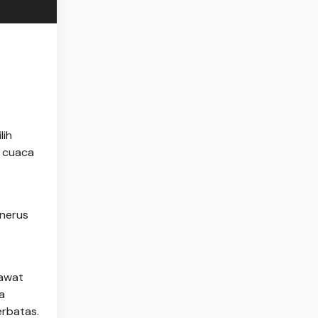
lih
 cuaca
enerus
rawat
a
erbatas.