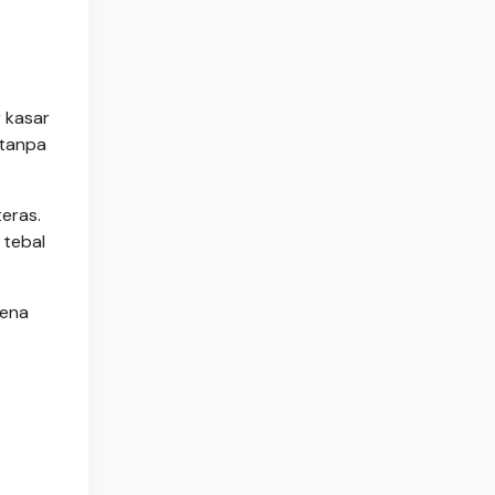
 kasar
 tanpa
eras.
 tebal
rena