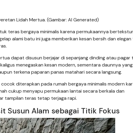
Deretan Lidah Mertua. (Gambar: AI Generated)
untuk teras bergaya minimalis karena permukaannya bertekstur
a gelap alami batu ini juga memberikan kesan bersih dan elegan
as.
tua dapat disusun berjajar di sepanjang dinding atau pagar t
 sekaligus menegaskan kesan modern, sementara daunnya yang
aupun terkena paparan panas matahari secara langsung.
ini cocok diterapkan pada rumah bergaya minimalis modern ka
umah cukup menyapu permukaan lantai secara berkala dan
tampilan teras tetap terjaga rapi.
it Susun Alam sebagai Titik Fokus