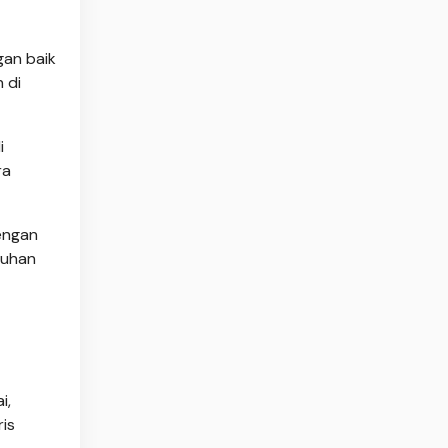
gan baik
 di
i
ra
engan
buhan
i,
is