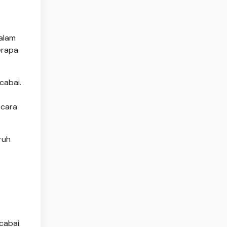
alam
erapa
cabai.
ecara
ruh
cabai.