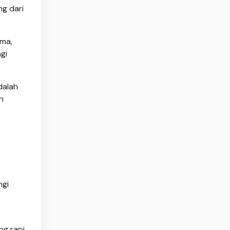
g dari
ama,
gi
dalah
n
ngi
ng rapi