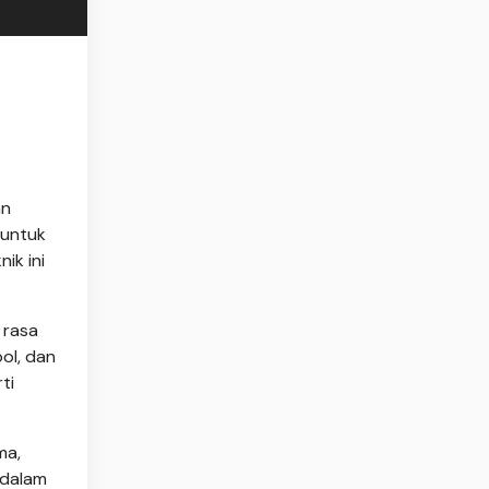
an
 untuk
ik ini
 rasa
ol, dan
ti
ma,
ndalam