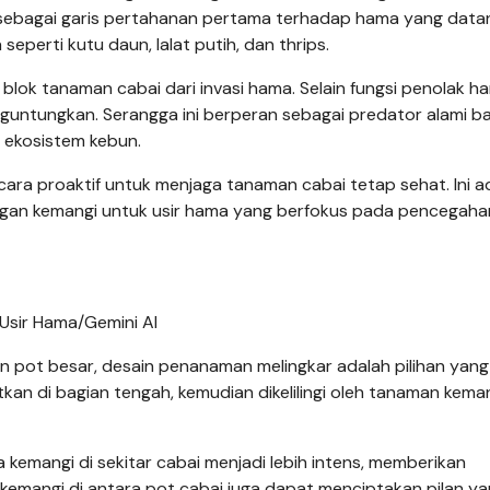
sebagai garis pertahanan pertama terhadap hama yang datan
eperti kutu daun, lalat putih, dan thrips.
h blok tanaman cabai dari invasi hama. Selain fungsi penolak h
guntungkan. Serangga ini berperan sebagai predator alami ba
ekosistem kebun.
ra proaktif untuk menjaga tanaman cabai tetap sehat. Ini a
engan kemangi untuk usir hama yang berfokus pada pencegaha
Usir Hama/Gemini AI
n pot besar, desain penanaman melingkar adalah pilihan yang
an di bagian tengah, kemudian dikelilingi oleh tanaman kema
 kemangi di sekitar cabai menjadi lebih intens, memberikan
kemangi di antara pot cabai juga dapat menciptakan pilan ya