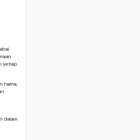
abai
amaan
n setiap
an hama,
an
an dalam