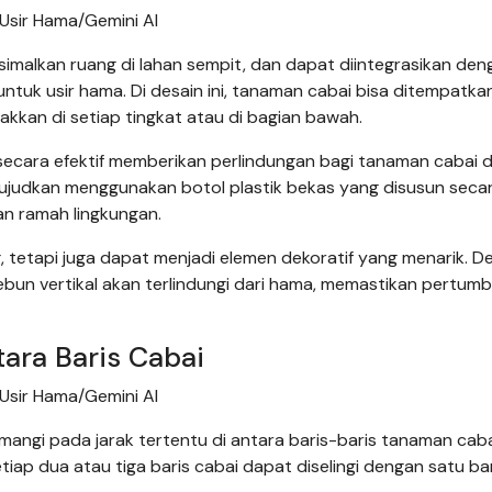
Usir Hama/Gemini AI
simalkan ruang di lahan sempit, dan dapat diintegrasikan den
tuk usir hama. Di desain ini, tanaman cabai bisa ditempatkan
akkan di setiap tingkat atau di bagian bawah.
 secara efektif memberikan perlindungan bagi tanaman cabai d
diwujudkan menggunakan botol plastik bekas yang disusun seca
an ramah lingkungan.
 tetapi juga dapat menjadi elemen dekoratif yang menarik. D
ebun vertikal akan terlindungi dari hama, memastikan pertum
tara Baris Cabai
Usir Hama/Gemini AI
ngi pada jarak tertentu di antara baris-baris tanaman caba
ap dua atau tiga baris cabai dapat diselingi dengan satu bar