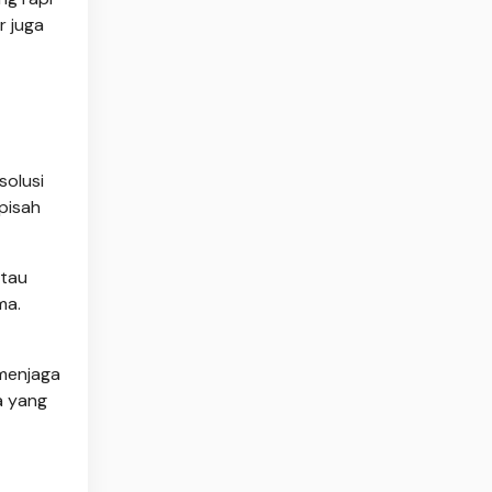
r juga
olusi
pisah
atau
ma.
 menjaga
a yang