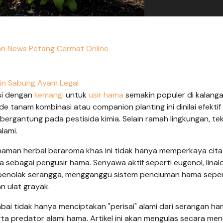
n News Petang Cermat Online
in Sabung Ayam Legal
i dengan
kemangi
untuk
usir hama
semakin populer di kalang
anam kombinasi atau companion planting ini dinilai efektif
ergantung pada pestisida kimia. Selain ramah lingkungan, tekn
lami.
anaman herbal beraroma khas ini tidak hanya memperkaya cita
 sebagai pengusir hama. Senyawa aktif seperti eugenol, linalo
 penolak serangga, mengganggu sistem penciuman hama seper
an ulat grayak.
i tidak hanya menciptakan "perisai" alami dari serangan ha
ta predator alami hama. Artikel ini akan mengulas secara me