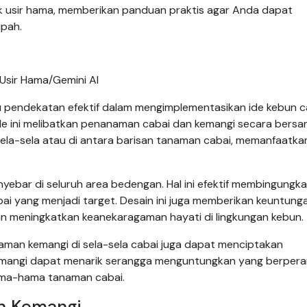
k usir hama, memberikan panduan praktis agar Anda dapat
mpah.
Usir Hama/Gemini AI
pendekatan efektif dalam mengimplementasikan ide kebun c
de ini melibatkan penanaman cabai dan kemangi secara bers
ela-sela atau di antara barisan tanaman cabai, memanfaatka
yebar di seluruh area bedengan. Hal ini efektif membingungk
i yang menjadi target. Desain ini juga memberikan keuntung
n meningkatkan keanekaragaman hayati di lingkungan kebun.
aman kemangi di sela-sela cabai juga dapat menciptakan
kemangi dapat menarik serangga menguntungkan yang berper
ama-hama tanaman cabai.
an Kemangi