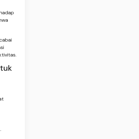
rhadap
ahwa
cabai
si
ivitas.
tuk
at
.