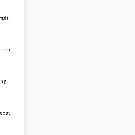
mpit,
Tanpa
ang
epat