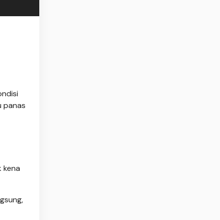
ndisi
u panas
k kena
ngsung,