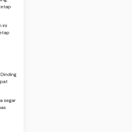
tetap
 ini
tetap
 Dinding
apat
a segar
nas