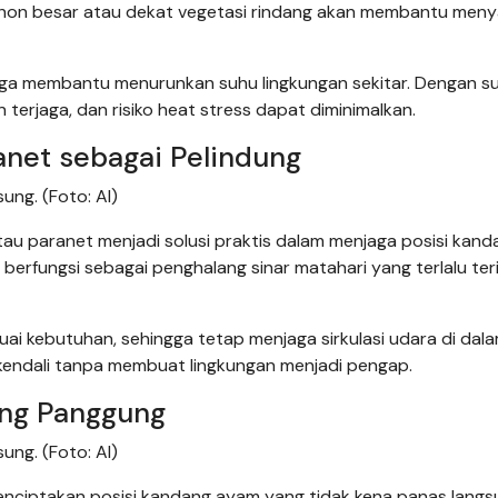
hon besar atau dekat vegetasi rindang akan membantu meny
uga membantu menurunkan suhu lingkungan sekitar. Dengan s
n terjaga, dan risiko heat stress dapat diminimalkan.
anet sebagai Pelindung
ng. (Foto: AI)
au paranet menjadi solusi praktis dalam menjaga posisi kand
 berfungsi sebagai penghalang sinar matahari yang terlalu teri
uai kebutuhan, sehingga tetap menjaga sirkulasi udara di dal
rkendali tanpa membuat lingkungan menjadi pengap.
ng Panggung
ng. (Foto: AI)
nciptakan posisi kandang ayam yang tidak kena panas langs