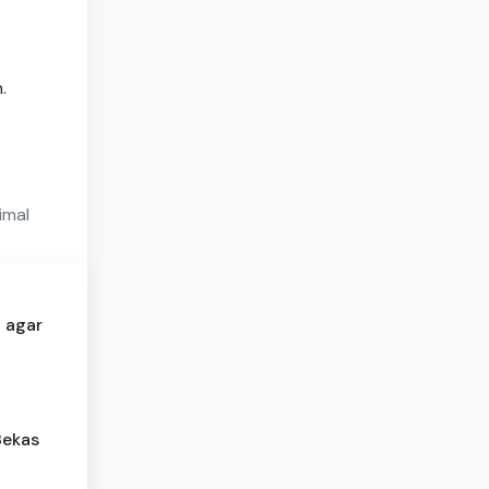
.
imal
 agar
Bekas