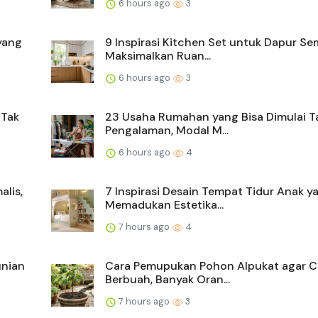
6 hours ago
3
yang
9 Inspirasi Kitchen Set untuk Dapur Se
Maksimalkan Ruan...
6 hours ago
3
 Tak
23 Usaha Rumahan yang Bisa Dimulai 
Pengalaman, Modal M...
6 hours ago
4
lis,
7 Inspirasi Desain Tempat Tidur Anak y
Memadukan Estetika...
7 hours ago
4
unian
Cara Pemupukan Pohon Alpukat agar C
Berbuah, Banyak Oran...
7 hours ago
3