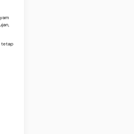
ayam
ujan,
 tetap