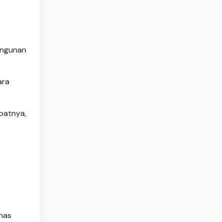
angunan
ara
ibatnya,
nas