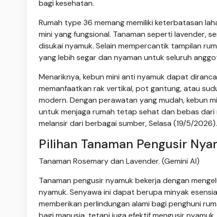
bagi kesehatan.
Rumah type 36 memang memiliki keterbatasan laha
mini yang fungsional. Tanaman seperti lavender, se
disukai nyamuk. Selain mempercantik tampilan r
yang lebih segar dan nyaman untuk seluruh anggot
Menariknya, kebun mini anti nyamuk dapat diranc
memanfaatkan rak vertikal, pot gantung, atau sudu
modern. Dengan perawatan yang mudah, kebun mini i
untuk menjaga rumah tetap sehat dan bebas dari r
melansir dari berbagai sumber, Selasa (19/5/2026).
Pilihan Tanaman Pengusir Nya
Tanaman Rosemary dan Lavender. (Gemini AI)
Tanaman pengusir nyamuk bekerja dengan mengelu
nyamuk. Senyawa ini dapat berupa minyak esensial
memberikan perlindungan alami bagi penghuni rum
bagi manusia, tetapi juga efektif mengusir nyamuk.