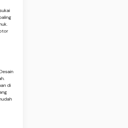
sukai
paling
muk.
ptor
 Desain
ah.
an di
yang
 mudah