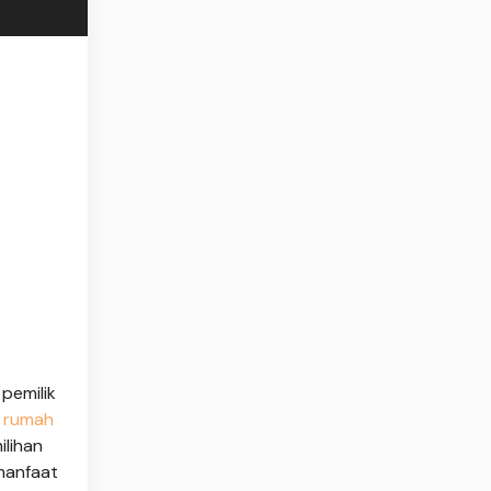
pemilik
k
rumah
lihan
manfaat