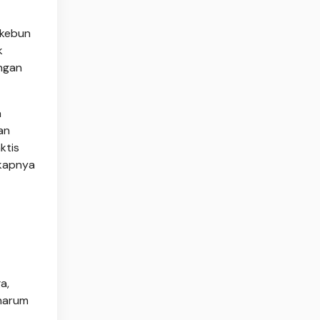
 kebun
k
ngan
a
an
ktis
gkapnya
a,
 harum