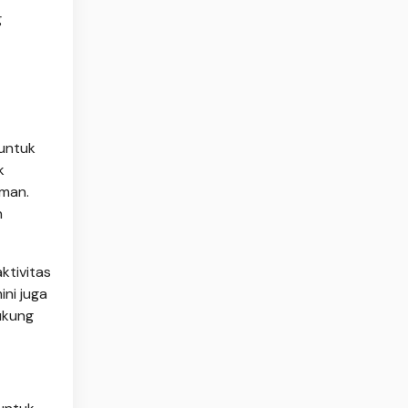
g
 untuk
k
aman.
n
ktivitas
ni juga
ukung