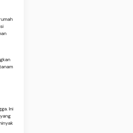
 rumah
si
han
ngkan
itanam
ga. Ini
 yang
minyak