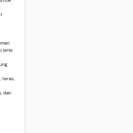
 untuk
nt
aman
 jenis
tung
 teras,
, dan