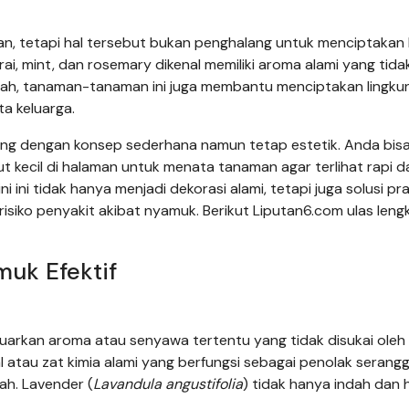
n, tetapi hal tersebut bukan penghalang untuk menciptakan
rai, mint, dan rosemary dikenal memiliki aroma alami yang tida
umah, tanaman-tanaman ini juga membantu menciptakan lingku
a keluarga.
ang dengan konsep sederhana namun tetap estetik. Anda bis
t kecil di halaman untuk menata tanaman agar terlihat rapi d
ni tidak hanya menjadi dekorasi alami, tetapi juga solusi pra
isiko penyakit akibat nyamuk. Berikut Liputan6.com ulas len
muk Efektif
arkan aroma atau senyawa tertentu yang tidak disukai oleh
 atau zat kimia alami yang berfungsi sebagai penolak serangg
ah. Lavender (
Lavandula angustifolia
) tidak hanya indah dan