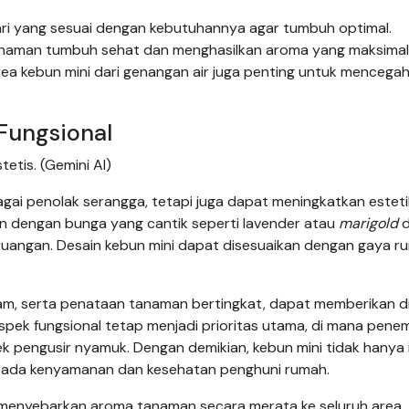
ri yang sesuai dengan kebutuhannya agar tumbuh optimal.
anaman tumbuh sehat dan menghasilkan aroma yang maksimal
rea kebun mini dari genangan air juga penting untuk mencega
 Fungsional
etis. (Gemini AI)
agai penolak serangga, tetapi juga dapat meningkatkan estet
an dengan bunga yang cantik seperti lavender atau
marigold
d
angan. Desain kebun mini dapat disesuaikan dengan gaya r
m, serta penataan tanaman bertingkat, dapat memberikan d
pek fungsional tetap menjadi prioritas utama, di mana pen
k pengusir nyamuk. Dengan demikian, kebun mini tidak hanya
si pada kenyamanan dan kesehatan penghuni rumah.
 menyebarkan aroma tanaman secara merata ke seluruh area,