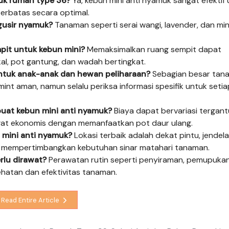
tuk rumah type 36?
Ya, kebun mini anti nyamuk sangat efektif
erbatas secara optimal.
gusir nyamuk?
Tanaman seperti serai wangi, lavender, dan mi
it untuk kebun mini?
Memaksimalkan ruang sempit dapat
al, pot gantung, dan wadah bertingkat.
tuk anak-anak dan hewan peliharaan?
Sebagian besar tan
int aman, namun selalu periksa informasi spesifik untuk setiap
uat kebun mini anti nyamuk?
Biaya dapat bervariasi tergan
gat ekonomis dengan memanfaatkan pot daur ulang.
 mini anti nyamuk?
Lokasi terbaik adalah dekat pintu, jendela,
an mempertimbangkan kebutuhan sinar matahari tanaman.
rlu dirawat?
Perawatan rutin seperti penyiraman, pemupukan
hatan dan efektivitas tanaman.
Read Entire Article