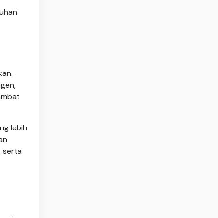
buhan
kan.
igen,
lambat
ng lebih
gan
 serta