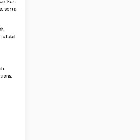
n ikan.
, serta
ak
 stabil
ih
ruang