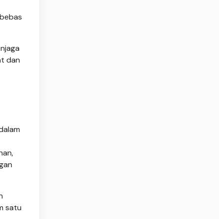
n bebas
enjaga
at dan
 dalam
han,
ngan
n
m satu