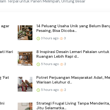
lam Terpal untuk Panen Melimpah, Untung Besar
 agar
14 Peluang Usaha Unik yang Belum Ban
Pesaing, Bisa Dicoba...
3 hours ago
3
ti Hari
8 Inspirasi Desain Lemari Pakaian untuk
Ruangan Lebih Rapi d...
5 hours ago
2
 'Fat
Potret Perjuangan Masyarakat Adat, M
Warisan Leluhur d...
5 hours ago
2
Ini
Strategi Frugal Living Tanpa Menderita,
Jitu Selamatka...