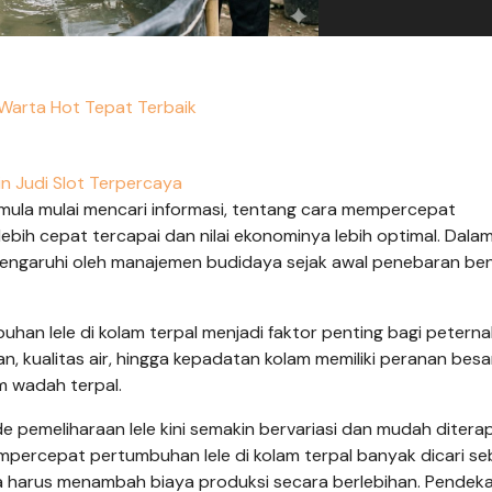
 Warta Hot Tepat Terbaik
in Judi Slot Terpercaya
la mulai mencari informasi, tentang cara mempercepat
lebih cepat tercapai dan nilai ekonominya lebih optimal. Dala
dipengaruhi oleh manajemen budidaya sejak awal penebaran ben
n lele di kolam terpal menjadi faktor penting bagi petern
n, kualitas air, hingga kepadatan kolam memiliki peranan bes
 wadah terpal.
 pemeliharaan lele kini semakin bervariasi dan mudah ditera
mpercepat pertumbuhan lele di kolam terpal banyak dicari se
a harus menambah biaya produksi secara berlebihan. Pendek