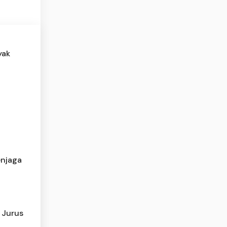
yak
enjaga
 Jurus