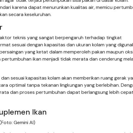
n agar tidak terjadi penumpukan sisa pakan di dasar kolam.
indari karena dapat menurunkan kualitas air, memicu pertum
kan secara keseluruhan.
r
faktor teknis yang sangat berpengaruh terhadap tingkat
ermat sesuai dengan kapasitas dan ukuran kolam yang diguna
n persaingan yang ketat dalam memperoleh pakan maupun oks
an pertumbuhan ikan menjadi tidak merata dan cenderung me
 dan sesuai kapasitas kolam akan memberikan ruang gerak ya
secara optimal tanpa tekanan lingkungan yang berlebihan. Den
 merata dan proses pertumbuhan dapat berlangsung lebih cepat
Suplemen Ikan
(Foto: Gemini AI)