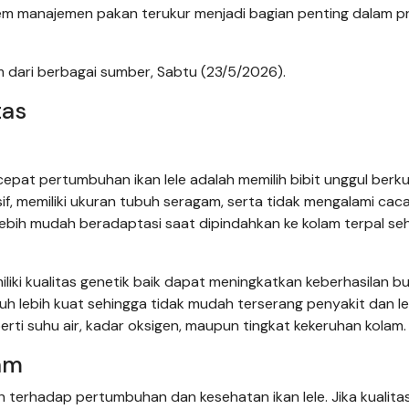
em manajemen pakan terukur menjadi bagian penting dalam p
 dari berbagai sumber, Sabtu (23/5/2026).
tas
at pertumbuhan ikan lele adalah memilih bibit unggul berkua
if, memiliki ukuran tubuh seragam, serta tidak mengalami cacat
ga lebih mudah beradaptasi saat dipindahkan ke kolam terpal se
iliki kualitas genetik baik dapat meningkatkan keberhasilan b
buh lebih kuat sehingga tidak mudah terserang penyakit dan le
rti suhu air, kadar oksigen, maupun tingkat kekeruhan kolam.
lam
terhadap pertumbuhan dan kesehatan ikan lele. Jika kualitas