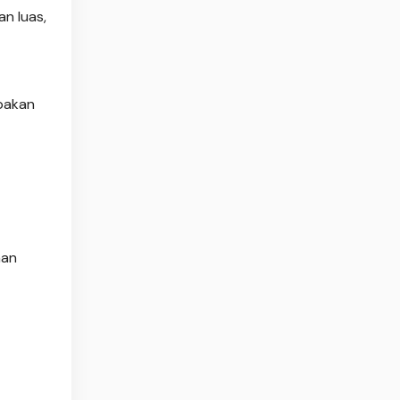
n luas,
 pakan
han