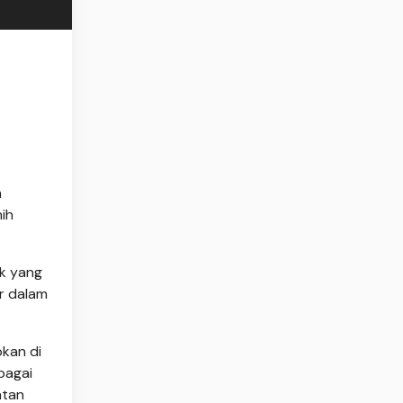
m
ih
ak yang
ar dalam
pkan di
bagai
atan