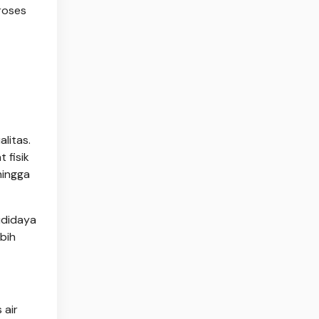
roses
litas.
 fisik
hingga
udidaya
bih
 air