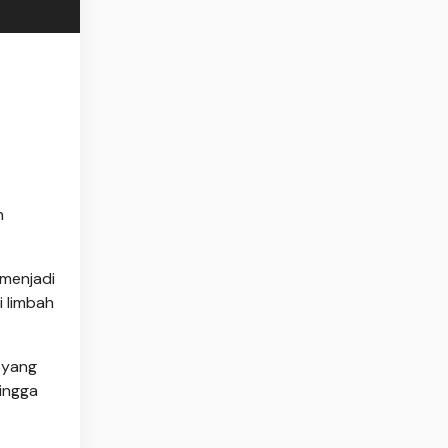
n
menjadi
 limbah
i yang
ingga