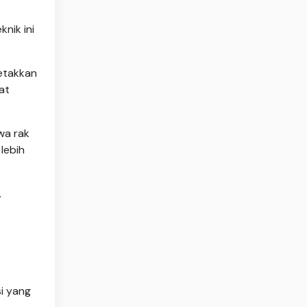
nik ini
letakkan
at
wa rak
lebih
.
si yang