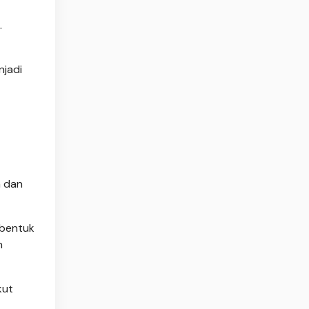
.
njadi
a dan
 bentuk
h
kut