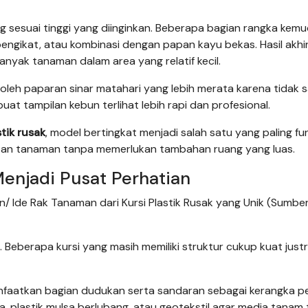
g sesuai tinggi yang diinginkan. Beberapa bagian rangka kemu
engikat, atau kombinasi dengan papan kayu bekas. Hasil akhi
ak tanaman dalam area yang relatif kecil.
eh paparan sinar matahari yang lebih merata karena tidak s
uat tampilan kebun terlihat lebih rapi dan profesional.
tik rusak
, model bertingkat menjadi salah satu yang paling fu
an tanaman tanpa memerlukan tambahan ruang yang luas.
enjadi Pusat Perhatian
 Ide Rak Tanaman dari Kursi Plastik Rusak yang Unik (Sumber
. Beberapa kursi yang masih memiliki struktur cukup kuat just
nfaatkan bagian dudukan serta sandaran sebagai kerangka 
a, plastik mulsa berlubang, atau geotekstil agar media tanam 