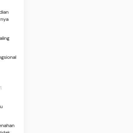
dian
rnya
aling
ngsional
:
ru
penahan
tidak