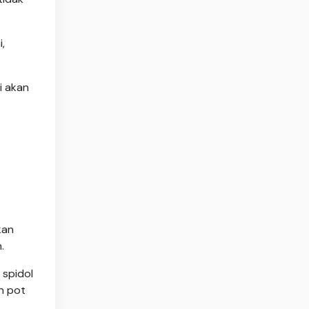
,
i akan
kan
.
 spidol
n pot