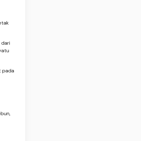
etak
 dari
yatu
t pada
ebun,