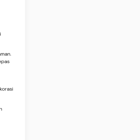
i
aman.
lepas
korasi
n