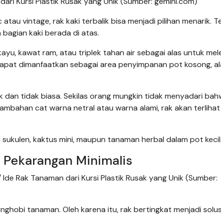
dari Kursi Plastik Rusak yang Unik (Sumber: gemini.com)
au vintage, rak kaki terbalik bisa menjadi pilihan menarik. Tek
 bagian kaki berada di atas.
ayu, kawat ram, atau triplek tahan air sebagai alas untuk me
dapat dimanfaatkan sebagai area penyimpanan pot kosong, al
k dan tidak biasa. Sekilas orang mungkin tidak menyadari bah
tambahan cat warna netral atau warna alami, rak akan terlihat 
sukulen, kaktus mini, maupun tanaman herbal dalam pot kecil
k Pekarangan Minimalis
 Ide Rak Tanaman dari Kursi Plastik Rusak yang Unik (Sumber:
nghobi tanaman. Oleh karena itu, rak bertingkat menjadi solu