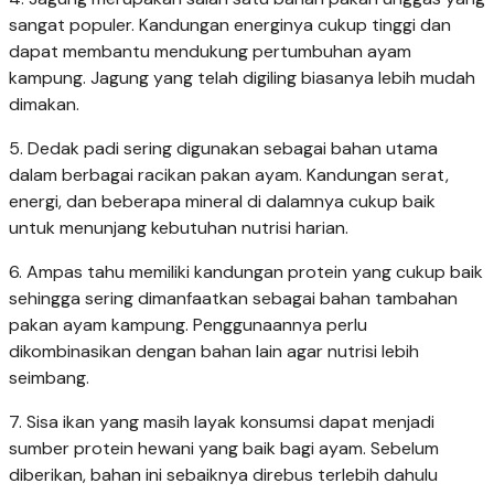
sangat populer. Kandungan energinya cukup tinggi dan
dapat membantu mendukung pertumbuhan ayam
kampung. Jagung yang telah digiling biasanya lebih mudah
dimakan.
5. Dedak padi sering digunakan sebagai bahan utama
dalam berbagai racikan pakan ayam. Kandungan serat,
energi, dan beberapa mineral di dalamnya cukup baik
untuk menunjang kebutuhan nutrisi harian.
6. Ampas tahu memiliki kandungan protein yang cukup baik
sehingga sering dimanfaatkan sebagai bahan tambahan
pakan ayam kampung. Penggunaannya perlu
dikombinasikan dengan bahan lain agar nutrisi lebih
seimbang.
7. Sisa ikan yang masih layak konsumsi dapat menjadi
sumber protein hewani yang baik bagi ayam. Sebelum
diberikan, bahan ini sebaiknya direbus terlebih dahulu