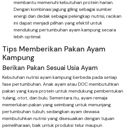
membantu memenuhi kebutuhan protein harian.
Dengan kombinasi jagung giling sebagai sumber
energi dan dedak sebagai pelengkap nutrisi, racikan
ini dapat menjadi pilihan yang efektif untuk
mendukung pertumbuhan ayam kampung secara
lebih optimal.
Tips Memberikan Pakan Ayam
Kampung
Berikan Pakan Sesuai Usia Ayam
Kebutuhan nutrisi ayam kampung berbeda pada setiap
fase pertumbuhan. Anak ayam atau DOC membutuhkan
pakan yang kaya protein untuk mendukung pembentukan
tulang, otot, dan bulu. Sementara itu, ayam remaja
memerlukan pakan yang seimbang untuk menunjang
pertumbuhan tubuh, sedangkan ayam dewasa
membutuhkan nutrisi yang disesuaikan dengan tujuan
pemeliharaan, baik untuk produksi telur maupun