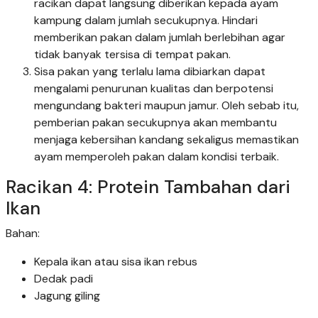
racikan dapat langsung diberikan kepada ayam
kampung dalam jumlah secukupnya. Hindari
memberikan pakan dalam jumlah berlebihan agar
tidak banyak tersisa di tempat pakan.
Sisa pakan yang terlalu lama dibiarkan dapat
mengalami penurunan kualitas dan berpotensi
mengundang bakteri maupun jamur. Oleh sebab itu,
pemberian pakan secukupnya akan membantu
menjaga kebersihan kandang sekaligus memastikan
ayam memperoleh pakan dalam kondisi terbaik.
Racikan 4: Protein Tambahan dari
Ikan
Bahan:
Kepala ikan atau sisa ikan rebus
Dedak padi
Jagung giling