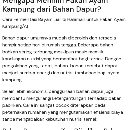
Mengapa Memilih Pakan Ayam
Kampung dari Bahan Dapur?
Cara Fermentasi Bayam Liar di Halaman untuk Pakan Ayam
Kampung/AI
Bahan dapur umumnya mudah diperoleh dan tersedia
hampir setiap hari di rumah tangga. Beberapa bahan
bahkan sering terbuang meskipun masih memiliki
kandungan nutrisi yang bermanfaat bagi ternak. Dengan
pengolahan yang tepat, bahan-bahan tersebut dapat
menjadi sumber energi dan nutrisi tambahan bagi ayam
kampung.
Selain lebih ekonomis, penggunaan bahan dapur juga
membantu mengurangi ketergantungan terhadap pakan
pabrikan. Cara ini sangat cocok diterapkan pada
peternakan rumahan yang mengutamakan efisiensi biaya
tanpa mengabaikan kebutuhan nutrisi ternak.