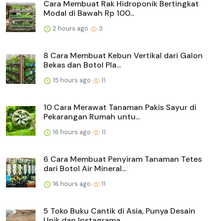
Cara Membuat Rak Hidroponik Bertingkat
Modal di Bawah Rp 100...
2 hours ago
3
8 Cara Membuat Kebun Vertikal dari Galon
Bekas dan Botol Pla...
15 hours ago
11
10 Cara Merawat Tanaman Pakis Sayur di
Pekarangan Rumah untu...
16 hours ago
11
6 Cara Membuat Penyiram Tanaman Tetes
dari Botol Air Mineral...
16 hours ago
11
5 Toko Buku Cantik di Asia, Punya Desain
Unik dan Instagrama...