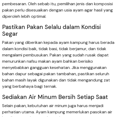
pembesaran. Oleh sebab itu, pemilihan jenis dan komposisi
pakan perlu disesuaikan dengan usia ayam agar hasil yang
diperoleh lebih optimal.
Pastikan Pakan Selalu dalam Kondisi
Segar
Pakan yang diberikan kepada ayam kampung harus berada
dalam kondisi baik, tidak basi, tidak berjamur, dan tidak
mengalami pembusukan. Pakan yang sudah rusak dapat
menurunkan nafsu makan ayam bahkan berisiko
menyebabkan gangguan kesehatan. Jika menggunakan
bahan dapur sebagai pakan tambahan, pastikan seluruh
bahan masih layak digunakan dan tidak mengandung zat
yang berbahaya bagi ternak.
Sediakan Air Minum Bersih Setiap Saat
Selain pakan, kebutuhan air minum juga harus menjadi
perhatian utama. Ayam kampung memerlukan pasokan air