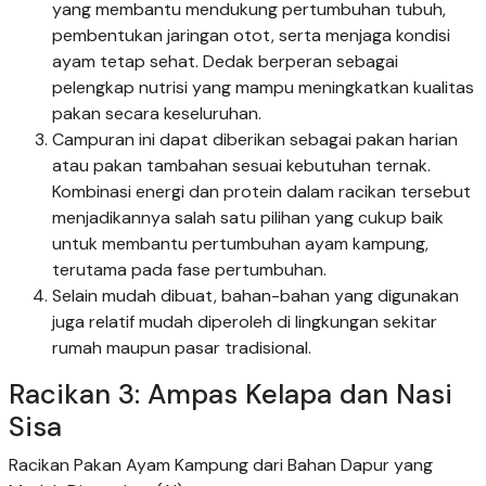
yang membantu mendukung pertumbuhan tubuh,
pembentukan jaringan otot, serta menjaga kondisi
ayam tetap sehat. Dedak berperan sebagai
pelengkap nutrisi yang mampu meningkatkan kualitas
pakan secara keseluruhan.
Campuran ini dapat diberikan sebagai pakan harian
atau pakan tambahan sesuai kebutuhan ternak.
Kombinasi energi dan protein dalam racikan tersebut
menjadikannya salah satu pilihan yang cukup baik
untuk membantu pertumbuhan ayam kampung,
terutama pada fase pertumbuhan.
Selain mudah dibuat, bahan-bahan yang digunakan
juga relatif mudah diperoleh di lingkungan sekitar
rumah maupun pasar tradisional.
Racikan 3: Ampas Kelapa dan Nasi
Sisa
Racikan Pakan Ayam Kampung dari Bahan Dapur yang