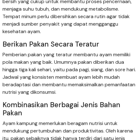
bersih yang cukup untuk membantu proses pencernaan,
menjaga suhu tubuh, dan mendukung metabolisme.
Tempat minum perlu dibersihkan secara rutin agar tidak
menjadi sumber penyakit yang dapat mengganggu
kesehatan ayam.
Berikan Pakan Secara Teratur
Pemberian pakan yang teratur membantu ayam memiliki
pola makan yang baik. Umumnya pakan diberikan dua
hingga tiga kali sehari, yaitu pada pagi, siang, dan sore hari.
Jadwal yang konsisten membuat ayam lebih mudah
beradaptasi dan membantu memaksimalkan pemanfaatan
nutrisi yang dikonsumsi.
Kombinasikan Berbagai Jenis Bahan
Pakan
Ayam kampung memerlukan beragam nutrisi untuk
mendukung pertumbuhan dan produktivitas. Oleh karena
itu, pakan sebaiknya tidak hanya terdiri dari satu jenis