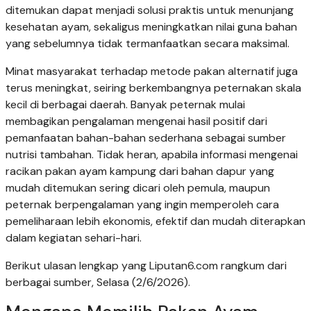
ditemukan dapat menjadi solusi praktis untuk menunjang
kesehatan ayam, sekaligus meningkatkan nilai guna bahan
yang sebelumnya tidak termanfaatkan secara maksimal.
Minat masyarakat terhadap metode pakan alternatif juga
terus meningkat, seiring berkembangnya peternakan skala
kecil di berbagai daerah. Banyak peternak mulai
membagikan pengalaman mengenai hasil positif dari
pemanfaatan bahan-bahan sederhana sebagai sumber
nutrisi tambahan. Tidak heran, apabila informasi mengenai
racikan pakan ayam kampung dari bahan dapur yang
mudah ditemukan sering dicari oleh pemula, maupun
peternak berpengalaman yang ingin memperoleh cara
pemeliharaan lebih ekonomis, efektif dan mudah diterapkan
dalam kegiatan sehari-hari.
Berikut ulasan lengkap yang Liputan6.com rangkum dari
berbagai sumber, Selasa (2/6/2026).