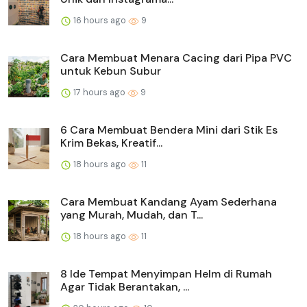
16 hours ago
9
Cara Membuat Menara Cacing dari Pipa PVC
untuk Kebun Subur
17 hours ago
9
6 Cara Membuat Bendera Mini dari Stik Es
Krim Bekas, Kreatif...
18 hours ago
11
Cara Membuat Kandang Ayam Sederhana
yang Murah, Mudah, dan T...
18 hours ago
11
8 Ide Tempat Menyimpan Helm di Rumah
Agar Tidak Berantakan, ...