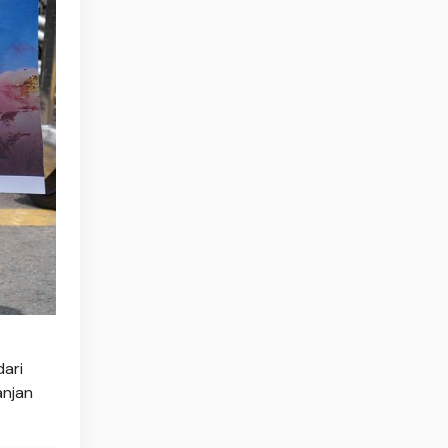
ari
anjan