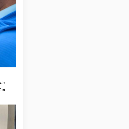
lah
Mei