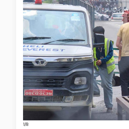
1
/
8