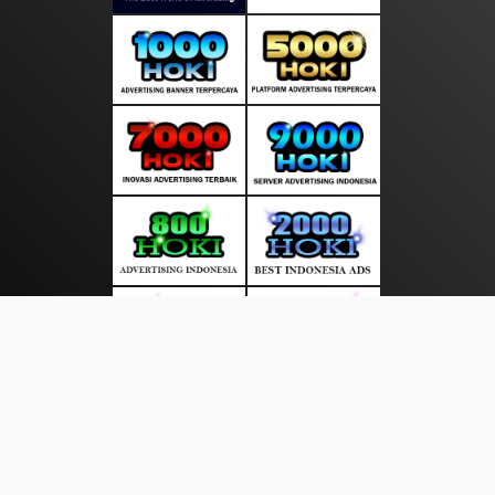
About Us
·
Contact Us
·
Terms & Conditions
·
© layarkini.net 2026. All rights are reserved