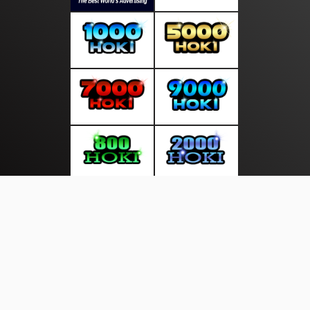
About Us
·
Contact Us
·
Terms & Conditions
·