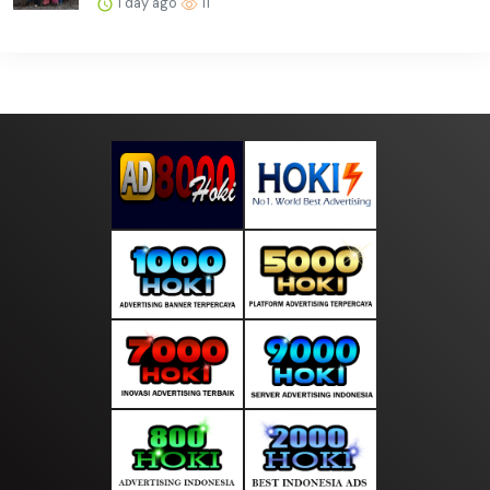
1 day ago
11