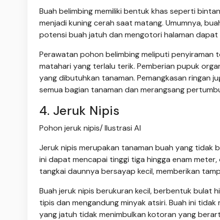
Buah belimbing memiliki bentuk khas seperti binta
menjadi kuning cerah saat matang. Umumnya, bua
potensi buah jatuh dan mengotori halaman dapat di
Perawatan pohon belimbing meliputi penyiraman ter
matahari yang terlalu terik. Pemberian pupuk org
yang dibutuhkan tanaman. Pemangkasan ringan ju
semua bagian tanaman dan merangsang pertumb
4. Jeruk Nipis
Pohon jeruk nipis/ Ilustrasi AI
Jeruk nipis merupakan tanaman buah yang tidak bik
ini dapat mencapai tinggi tiga hingga enam mete
tangkai daunnya bersayap kecil, memberikan tampi
Buah jeruk nipis berukuran kecil, berbentuk bulat h
tipis dan mengandung minyak atsiri. Buah ini tid
yang jatuh tidak menimbulkan kotoran yang berart