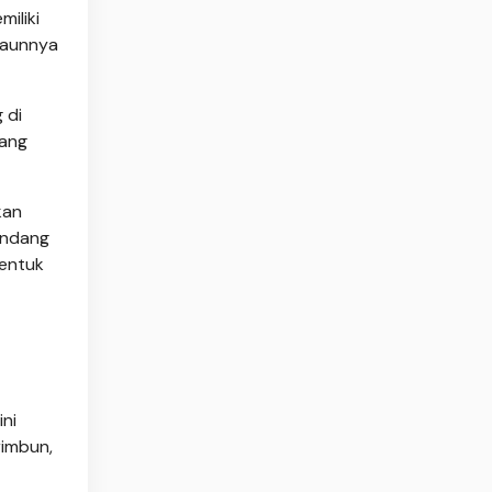
iliki
Daunnya
 di
yang
kan
andang
bentuk
ni
rimbun,