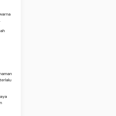
rwarna
.
nah
anaman
erlalu
kaya
an