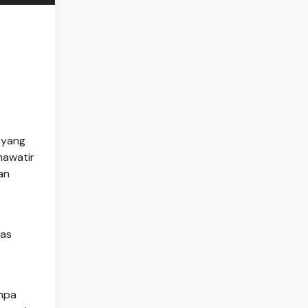
h yang
hawatir
an
las
anpa