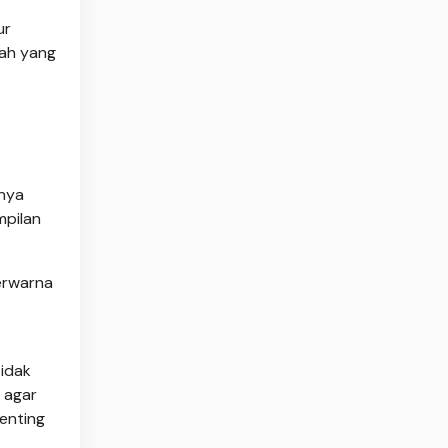
ur
ah yang
inya
mpilan
erwarna
tidak
 agar
enting