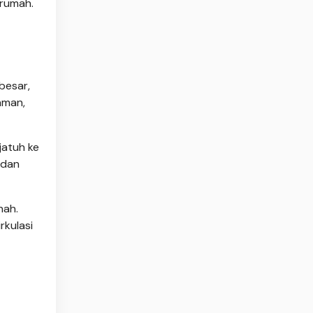
 rumah.
besar,
aman,
jatuh ke
 dan
nah.
kulasi