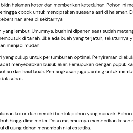
kin halaman kotor dan memberikan keteduhan. Pohon ini mem
ehingga cocok untuk menciptakan suasana asri di halaman. 
ebersihan area di sekitarnya.
uah yang lembut. Umumnya, buah ini dipanen saat sudah matang
embusuk di tanah. Jika ada buah yang terjatuh, teksturnya 
han menjadi mudah.
 yang cukup untuk pertumbuhan optimal. Penyiraman dilaku
g dapat menyebabkan busuk akar. Pemupukan dengan pupuk k
mbuhan dan hasil buah. Pemangkasan juga penting untuk mem
dak sehat.
alaman kotor dan memiliki bentuk pohon yang menarik. Pohon i
buh hingga lima meter. Daun majemuknya memberikan kesan 
 di ujung dahan menambah nilai estetika.