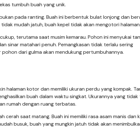
bekas tumbuh buah yang unik.
ukan pada ranting. Buah ini berbentuk bulat lonjong dan be
tidak mudah jatuh, buah kepel tidak akan mengotori halaman
cukup, terutama saat musim kemarau. Pohon ini menyukai ta
an sinar matahari penuh. Pemangkasan tidak terlalu sering
tar pohon dari gulma akan mendukung pertumbuhannya.
kin halaman kotor dan memiliki ukuran perdu yang kompak. T
nghasilkan buah dalam waktu singkat. Ukurannya yang tidak t
an rumah dengan ruang terbatas.
ah cerah saat matang. Buah ini memiliki rasa asam manis dan 
 mudah busuk, buah yang mungkin jatuh tidak akan menimbulk