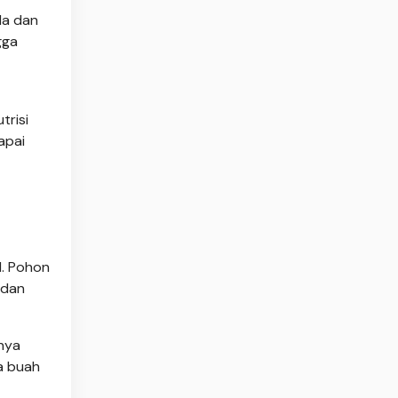
da dan
gga
trisi
apai
l. Pohon
 dan
hnya
a buah