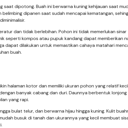
ng saat dipotong. Buah ini berwarna kuning kehijauan saat mu
h belimbing dipanen saat sudah mencapai kematangan, sehin
minimalisir.
atur dan tidak berlebihan. Pohon ini tidak memerlukan sinar
anik seperti kompos atau pupuk kandang dapat memberikan nu
ga dapat dilakukan untuk memastikan cahaya matahari menc
uhan buah.
in halaman kotor dan memiliki ukuran pohon yang relatif keci
r, dengan banyak cabang dan duri. Daunnya berbentuk lonjong
lan yang rapi.
ingga bulat telur, dan berwarna hijau hingga kuning. Kulit bua
ak mudah busuk di tanah dan ukurannya yang kecil membuat sis
i.