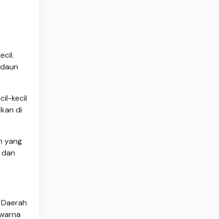
cil.
 daun
il-kecil
ikan di
h yang
r dan
s Daerah
rwarna